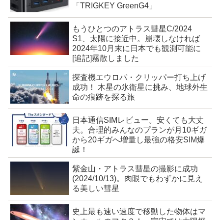
「TRIGKEY GreenG4」
もうひとつのアトラス彗星C/2024
S1、太陽に接近中。崩壊しなければ
2024年10月末に日本でも観測可能に
[追記]霧散しました
探査機エウロパ・クリッパー打ち上げ
成功！ 木星の氷衛星に挑み、地球外生
命の痕跡を探る旅
日本通信SIMレビュー。安くても大丈
夫。合理的みんなのプランが月10ギガ
から20ギガへ増量し最強の格安SIM爆
誕！
紫金山・アトラス彗星の撮影に成功
(2024/10/13)。肉眼でもわずかに見え
る美しい彗星
史上最も速い速度で移動した物体はマ