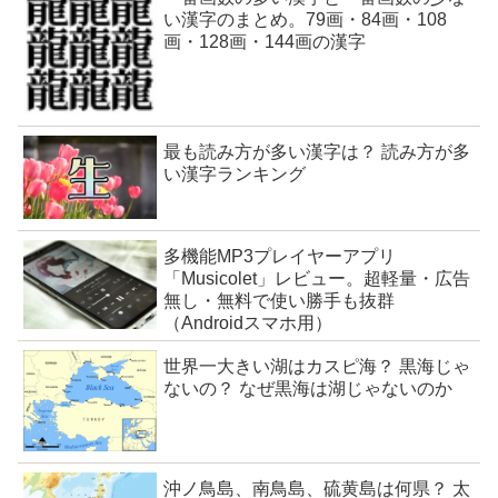
い漢字のまとめ。79画・84画・108
画・128画・144画の漢字
最も読み方が多い漢字は？ 読み方が多
い漢字ランキング
多機能MP3プレイヤーアプリ
「Musicolet」レビュー。超軽量・広告
無し・無料で使い勝手も抜群
（Androidスマホ用）
世界一大きい湖はカスピ海？ 黒海じゃ
ないの？ なぜ黒海は湖じゃないのか
沖ノ鳥島、南鳥島、硫黄島は何県？ 太