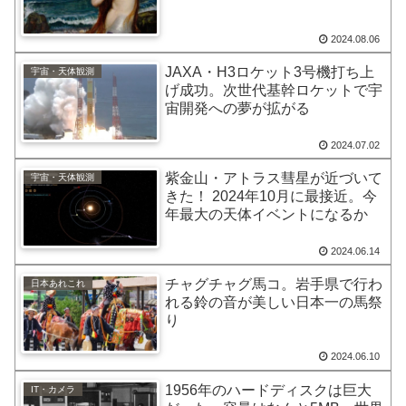
2024.08.06
JAXA・H3ロケット3号機打ち上
宇宙・天体観測
げ成功。次世代基幹ロケットで宇
宙開発への夢が拡がる
2024.07.02
紫金山・アトラス彗星が近づいて
宇宙・天体観測
きた！ 2024年10月に最接近。今
年最大の天体イベントになるか
2024.06.14
チャグチャグ馬コ。岩手県で行わ
日本あれこれ
れる鈴の音が美しい日本一の馬祭
り
2024.06.10
1956年のハードディスクは巨大
IT・カメラ