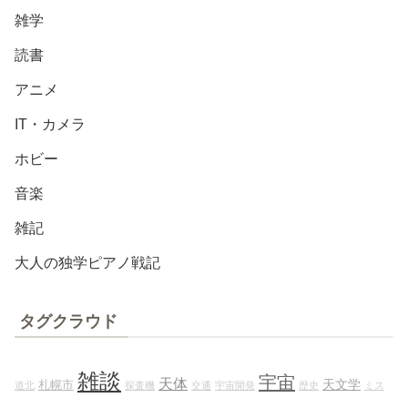
雑学
読書
アニメ
IT・カメラ
ホビー
音楽
雑記
大人の独学ピアノ戦記
タグクラウド
雑談
宇宙
天体
天文学
札幌市
道北
探査機
交通
宇宙開発
歴史
ミス