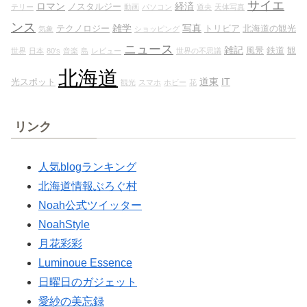
サイエ
ロマン
経済
ノスタルジー
テリー
動画
パソコン
道央
天体写真
ンス
雑学
写真
テクノロジー
トリビア
北海道の観光
気象
ショッピング
ニュース
雑記
風景
鉄道
観
世界
日本
80's
音楽
島
レビュー
世界の不思議
北海道
道東
IT
光スポット
観光
スマホ
ホビー
花
リンク
人気blogランキング
北海道情報ぶろぐ村
Noah公式ツイッター
NoahStyle
月花彩彩
Luminoue Essence
日曜日のガジェット
愛紗の美忘録