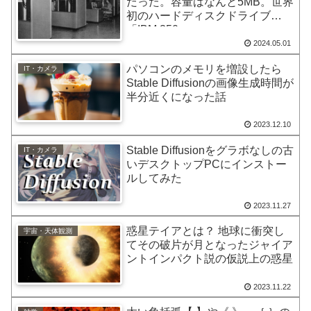
だった。容量はなんと5MB。世界
初のハードディスクドライブ
「IBM 350」
2024.05.01
パソコンのメモリを増設したら
IT・カメラ
Stable Diffusionの画像生成時間が
半分近くになった話
2023.12.10
Stable Diffusionをグラボなしの古
IT・カメラ
いデスクトップPCにインストー
ルしてみた
2023.11.27
惑星テイアとは？ 地球に衝突し
宇宙・天体観測
てその破片が月となったジャイア
ントインパクト説の仮説上の惑星
2023.11.22