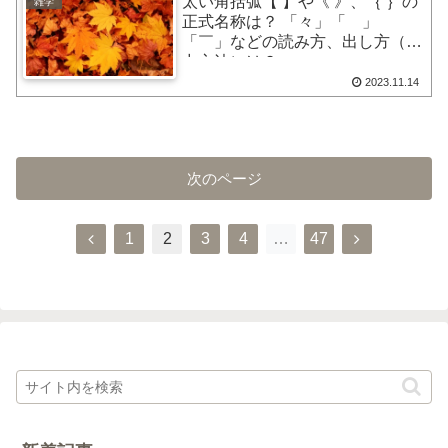
太い角括弧【 】や《 》、｛ ｝の
雑学
正式名称は？ 「々」「ゝ」
「￣」などの読み方、出し方（入
力方法）は？
2023.11.14
次のページ
前
次
1
2
3
4
…
47
へ
へ