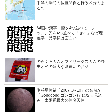
平洋の離島の位置関係と行政区分のま
とめ
64画の漢字！龍を4つ並べて「テ
ツ」、興を4つ並べて「セイ」など理
義字・品字様は面白い
のらくろガムとフィリックスガムの歴
史と私の盛大な勘違いのお話
準惑星候補「2007 OR10」の名前が
「Gonggong(ゴンゴン)」になる見込
み。太陽系最大の無名天体。