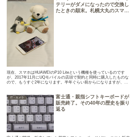
テリーがダメになったので交換し
たときの顛末。札幌大丸のスマホ
ホスピタルに感謝。
現在、スマホはHUAWEIのP10 Liteという機種を使っているのです
が、2017年11月にUQモバイルの店頭で契約と同時に購入したものな
ので、もうすぐ2年になります。半年ぐらい前からになりますが、バ
ッテリーの劣化を感じるようになり、9月...
富士通・親指シフトキーボードが
IT・カメラ
販売終了。その40年の歴史を振り
返る