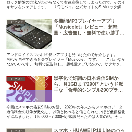
ロック解除の方法がわからなくて右往左往してしまったので、そのイ
キサツをシェアします。 UQモバイル公式サイトのSIMロック解除
の説明がわかりにくい いやいや、...
多機能MP3プレイヤーアプリ
IT・カメラ
「Musicolet」レビュー。超軽
量・広告無し・無料で使い勝手も
抜群（Androidスマホ用）
アンドロイドスマホ用の良いアプリを見つけたので紹介します。
MP3が再生できる音楽プレイヤー「Musicolet」です。 これがなか
なかいいです。 無料で広告無し。 超軽量アプリなので、サクサク動
きますし、イコライザー、プレイリスト作成...
黒字化で好調の日本通信SIMか
IT・カメラ
ら、月1GBまで290円というド派
手な「合理的シンプル290プラ
ン」爆誕
今回はスマホの格安SIMのお話。 2020年の年末からスマホのデータ
通信料金の競争が激化し、以前と比べると信じられないほど低価格化
が進みました。 月6,000～7,000円が常識だったのは大昔の話。今で
は月2,000円も出せばそこそこ大容量...
スマホ・HUAWEI P10 Liteのバッ
IT・カメラ