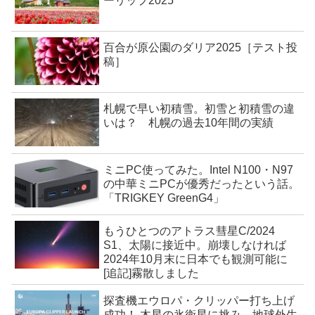
ーリップ2025
百合が原公園のダリア2025［テスト投
稿］
札幌で早い初積雪。初雪と初積雪の違
いは？ 札幌の過去10年間の実績
ミニPC使ってみた。Intel N100・N97
の中華ミニPCが優秀だったという話。
「TRIGKEY GreenG4」
もうひとつのアトラス彗星C/2024
S1、太陽に接近中。崩壊しなければ
2024年10月末に日本でも観測可能に
[追記]霧散しました
探査機エウロパ・クリッパー打ち上げ
成功！ 木星の氷衛星に挑み、地球外生