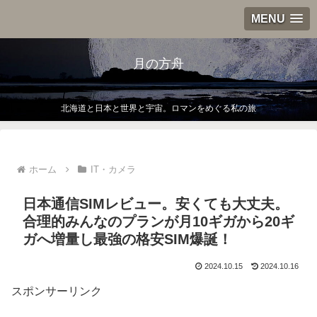
MENU
月の方舟
北海道と日本と世界と宇宙。ロマンをめぐる私の旅
ホーム
IT・カメラ
日本通信SIMレビュー。安くても大丈夫。
合理的みんなのプランが月10ギガから20ギ
ガへ増量し最強の格安SIM爆誕！
2024.10.15
2024.10.16
スポンサーリンク