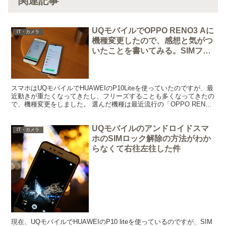
関連記事
UQモバイルでOPPO RENO3 Aに
IT・カメラ
機種変更したので、感想と気がつ
いたことを書いてみる。SIMフリ
ー版との違いなども。
スマホはUQモバイルでHUAWEIのP10Liteを使っていたのですが、最
近動きが重たくなってきたし、フリーズすることも多くなってきたの
で、機種変更をしました。 選んだ機種は最近流行の「OPPO RENO3
A」。6.44インチ大画面でRA...
UQモバイルのアンドロイドスマ
IT・カメラ
ホのSIMロック解除の方法がわか
らなくて右往左往した件
現在、UQモバイルでHUAWEIのP10 liteを使っているのですが、SIM