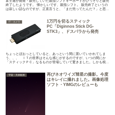
富士通が開発・販売していた親指シフトキーボードがひっそりと販売
終了したようです。 懐かしいです、親指シフト。 販売終了というの
は寂しい話なのですが、正直言うと、「まだ売ってたんだ？」と思っ
てしまいました。 私が「懐かしい」と思うのは、我が家...
1万円を切るスティック
IT・カメラ
PC「Diginnos Stick DG-
STK3」、ドスパラから発売
ちょっとぼおっとしていると、あっという間に置いていかれてしま
う、、、 ＩＴの世界はそんな感じがするのですが、いつの間にか
「スティックＰＣ」なるものが登場していて驚きました。しかも税込
みで一万円を切るという。 一瞬、これが何なのかわかりません...
再びネオワイズ彗星の撮影。今度
宇宙・天体観測
はキレイに撮れました。画像処理
ソフト・YIMGのレビューも