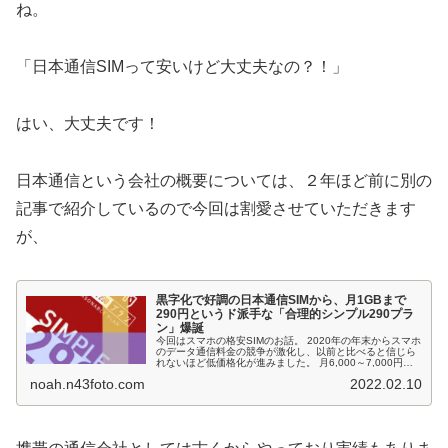
ね。
「日本通信SIMって安いけど大丈夫なの？！」
はい、大丈夫です！
日本通信という会社の概要については、２年ほど前に別の
記事で紹介しているので今回は割愛させていただきます
が、
黒字化で好調の日本通信SIMから、月1GBまで
290円というド派手な「合理的シンプル290プラ
ン」爆誕
今回はスマホの格安SIMのお話。 2020年の年末からスマホ
のデータ通信料金の競争が激化し、以前と比べると信じら
れないほど低価格化が進みました。 月6,000～7,000円が
常識だったのは大昔の話。今では月2,000円も出せばそこ
noah.n43foto.com
2022.02.10
そこ大容量の契約が可能となっています。 そんな時代にあ
っても、さらに驚けるほどの低価格のプランを打ち出した
通信会社があります。 「日本通信」 b-mobile、日本通信
S...