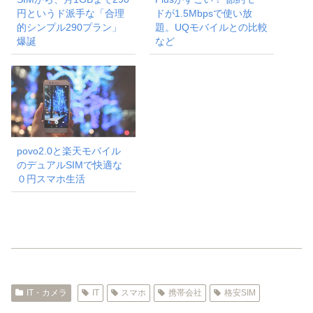
円というド派手な「合理
ドが1.5Mbpsで使い放
的シンプル290プラン」
題。UQモバイルとの比較
爆誕
など
povo2.0と楽天モバイル
のデュアルSIMで快適な
０円スマホ生活
IT・カメラ
IT
スマホ
携帯会社
格安SIM