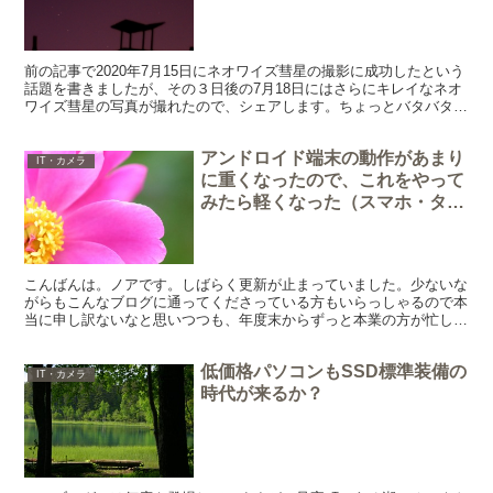
前の記事で2020年7月15日にネオワイズ彗星の撮影に成功したという
話題を書きましたが、その３日後の7月18日にはさらにキレイなネオ
ワイズ彗星の写真が撮れたので、シェアします。ちょっとバタバタし
ていて、投稿が遅くなりました。 今度は真剣...
アンドロイド端末の動作があまり
IT・カメラ
に重くなったので、これをやって
みたら軽くなった（スマホ・タブ
レット）
こんばんは。ノアです。しばらく更新が止まっていました。少ないな
がらもこんなブログに通ってくださっている方もいらっしゃるので本
当に申し訳ないなと思いつつも、年度末からずっと本業の方が忙しく
て、こちらまで手が回りませんでした。ごめんなさい。 久...
低価格パソコンもSSD標準装備の
IT・カメラ
時代が来るか？