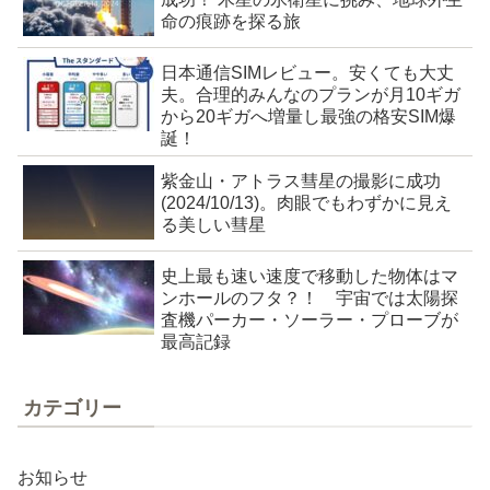
命の痕跡を探る旅
日本通信SIMレビュー。安くても大丈
夫。合理的みんなのプランが月10ギガ
から20ギガへ増量し最強の格安SIM爆
誕！
紫金山・アトラス彗星の撮影に成功
(2024/10/13)。肉眼でもわずかに見え
る美しい彗星
史上最も速い速度で移動した物体はマ
ンホールのフタ？！ 宇宙では太陽探
査機パーカー・ソーラー・プローブが
最高記録
カテゴリー
お知らせ