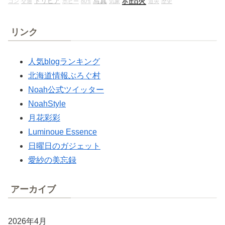
写真
トリビア
コン
交通
ホビー
80's
気象
道央
歴史
リンク
人気blogランキング
北海道情報ぶろぐ村
Noah公式ツイッター
NoahStyle
月花彩彩
Luminoue Essence
日曜日のガジェット
愛紗の美忘録
アーカイブ
2026年4月