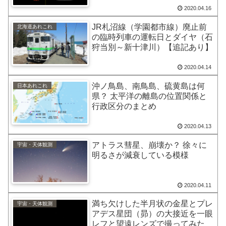
2020.04.16
JR札沼線（学園都市線）廃止前
北海道あれこれ
の臨時列車の運転日とダイヤ（石
狩当別～新十津川）【追記あり】
2020.04.14
沖ノ鳥島、南鳥島、硫黄島は何
日本あれこれ
県？ 太平洋の離島の位置関係と
行政区分のまとめ
2020.04.13
アトラス彗星、崩壊か？ 徐々に
宇宙・天体観測
明るさが減衰している模様
2020.04.11
満ち欠けした半月状の金星とプレ
宇宙・天体観測
アデス星団（昴）の大接近を一眼
レフと望遠レンズで撮ってみた