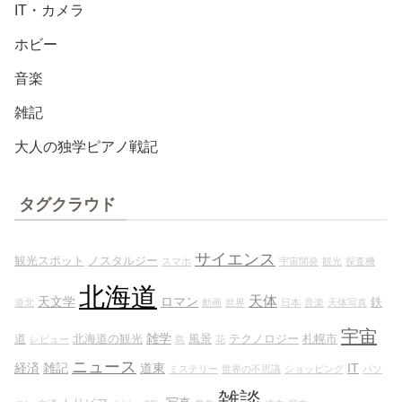
IT・カメラ
ホビー
音楽
雑記
大人の独学ピアノ戦記
タグクラウド
サイエンス
観光スポット
ノスタルジー
スマホ
宇宙開発
観光
探査機
北海道
天体
天文学
ロマン
鉄
道北
動画
世界
日本
音楽
天体写真
宇宙
雑学
道
北海道の観光
風景
テクノロジー
札幌市
レビュー
島
花
ニュース
経済
雑記
道東
IT
ミステリー
世界の不思議
ショッピング
パソ
雑談