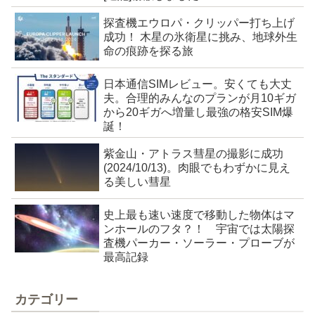
探査機エウロパ・クリッパー打ち上げ
成功！ 木星の氷衛星に挑み、地球外生
命の痕跡を探る旅
日本通信SIMレビュー。安くても大丈
夫。合理的みんなのプランが月10ギガ
から20ギガへ増量し最強の格安SIM爆
誕！
紫金山・アトラス彗星の撮影に成功
(2024/10/13)。肉眼でもわずかに見え
る美しい彗星
史上最も速い速度で移動した物体はマ
ンホールのフタ？！ 宇宙では太陽探
査機パーカー・ソーラー・プローブが
最高記録
カテゴリー