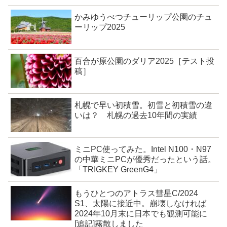
かみゆうべつチューリップ公園のチュ
ーリップ2025
百合が原公園のダリア2025［テスト投
稿］
札幌で早い初積雪。初雪と初積雪の違
いは？ 札幌の過去10年間の実績
ミニPC使ってみた。Intel N100・N97
の中華ミニPCが優秀だったという話。
「TRIGKEY GreenG4」
もうひとつのアトラス彗星C/2024
S1、太陽に接近中。崩壊しなければ
2024年10月末に日本でも観測可能に
[追記]霧散しました