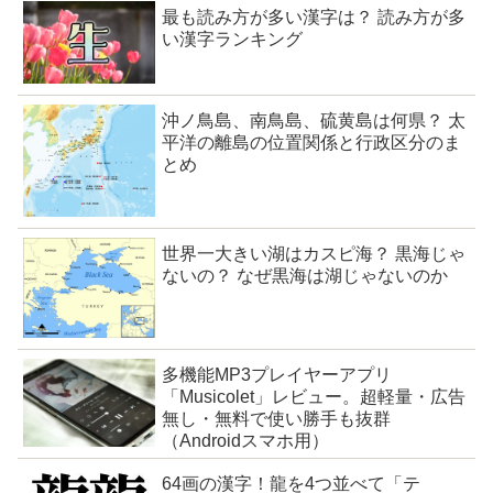
最も読み方が多い漢字は？ 読み方が多
い漢字ランキング
沖ノ鳥島、南鳥島、硫黄島は何県？ 太
平洋の離島の位置関係と行政区分のま
とめ
世界一大きい湖はカスピ海？ 黒海じゃ
ないの？ なぜ黒海は湖じゃないのか
多機能MP3プレイヤーアプリ
「Musicolet」レビュー。超軽量・広告
無し・無料で使い勝手も抜群
（Androidスマホ用）
64画の漢字！龍を4つ並べて「テ