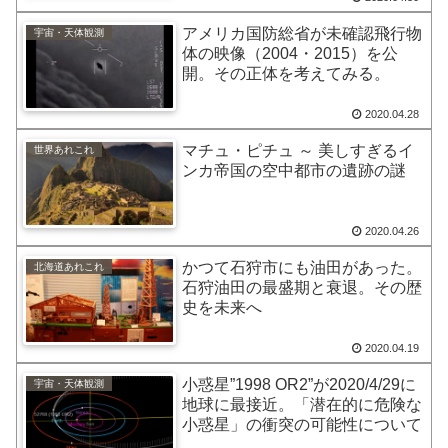
アメリカ国防総省が未確認飛行物
宇宙・天体観測
体の映像（2004・2015）を公
開。その正体を考えてみる。
2020.04.28
マチュ・ピチュ ～ 美しすぎるイ
世界あれこれ
ンカ帝国の空中都市の遺跡の謎
2020.04.26
かつて石狩市にも油田があった。
北海道あれこれ
石狩油田の最盛期と衰退。その歴
史を未来へ
2020.04.19
小惑星”1998 OR2”が2020/4/29に
宇宙・天体観測
地球に最接近。「潜在的に危険な
小惑星」の衝突の可能性について