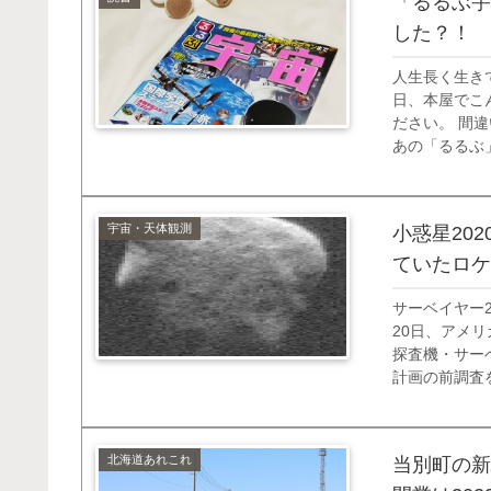
「るるぶ宇
した？！
人生長く生き
日、本屋でこ
ださい。 間
あの「るるぶ
ぶ」というの
ぶ」を略して「
宇宙・天体観測
小惑星20
ていたロケ
サーベイヤー2
20日、アメ
探査機・サー
計画の前調査
した。 しか
軌道修正に失敗。
北海道あれこれ
当別町の新