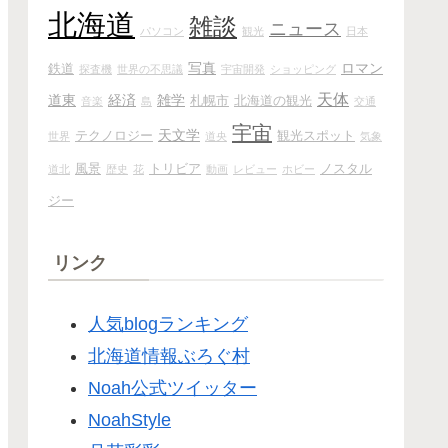
北海道
雑談
ニュース
パソコン
観光
日本
写真
ロマン
鉄道
探査機
世界の不思議
宇宙開発
ショッピング
天体
道東
経済
雑学
札幌市
北海道の観光
音楽
島
交通
宇宙
天文学
テクノロジー
観光スポット
世界
道央
気象
風景
トリビア
ノスタル
道北
歴史
花
動画
レビュー
ホビー
ジー
リンク
人気blogランキング
北海道情報ぶろぐ村
Noah公式ツイッター
NoahStyle