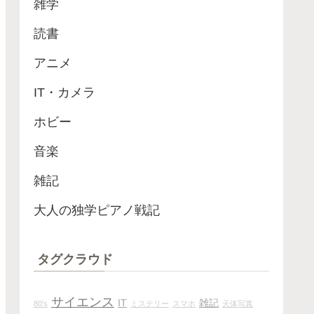
雑学
読書
アニメ
IT・カメラ
ホビー
音楽
雑記
大人の独学ピアノ戦記
タグクラウド
サイエンス
IT
雑記
80's
ミステリー
スマホ
天体写真