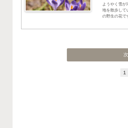
ようやく雪が
地を散歩して
の野生の花で
フランでしょ？
Crocus ・Early
1