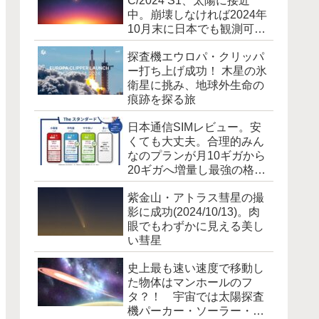
C/2024 S1、太陽に接近
中。崩壊しなければ2024年
10月末に日本でも観測可能
に [追記]霧散しました
探査機エウロパ・クリッパ
ー打ち上げ成功！ 木星の氷
衛星に挑み、地球外生命の
痕跡を探る旅
日本通信SIMレビュー。安
くても大丈夫。合理的みん
なのプランが月10ギガから
20ギガへ増量し最強の格安
SIM爆誕！
紫金山・アトラス彗星の撮
影に成功(2024/10/13)。肉
眼でもわずかに見える美し
い彗星
史上最も速い速度で移動し
た物体はマンホールのフ
タ？！ 宇宙では太陽探査
機パーカー・ソーラー・プ