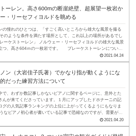
トーレン。高さ600mの断崖絶壁、超展望一枚岩か
ー・リーセフィヨルドを眺める
ンの憧れのひとつは、「すごく高いところから雄大な風景を撮る
 そのような条件を満たす場所として、これ以上の場所があるでし
プレーケストーレン」 ノルウェー・リーセフィヨルドの雄大な風景
立つ、高さ604ｍの一枚岩です。 プレーケストーレンについて
ご覧ください。信じられない場所に人がいますよね。この飛び出
2021.04.24
ｍ四方の岩が「プレーケ...
ノン（大岩佳子氏著）でかなり指が動くようにな
的だった練習方法について
中で、わずか数記事しかないピアノに関するページに、意外とた
さんが来てくださっています。１月にアップしたドホナーニの記
ログの人気記事ランキングの上位に上がってくるようにもなりま
ようなピアノ初心者が書いている記事で恐縮なのですが、需要があ
るので、これからもときどき書いていこうと思っています。 今回
2021.04.20
ノ独学に関する話題で、「おとなの...