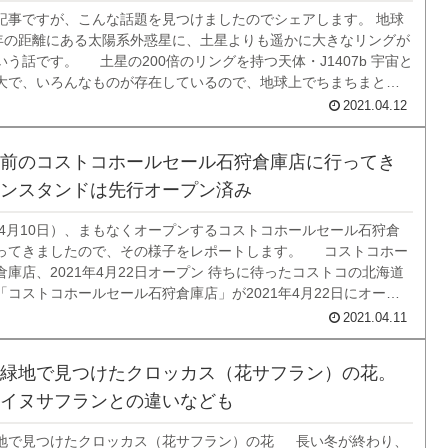
記事ですが、こんな話題を見つけましたのでシェアします。 地球
光年の距離にある太陽系外惑星に、土星よりも遥かに大きなリングが
う話です。 土星の200倍のリングを持つ天体・J1407b 宇宙と
大で、いろんなものが存在しているので、地球上でちまちまと想
いる私たちには思いつきもしないようなものもたくさんあるんだ
2021.04.12
。 今回の話もそ...
前のコストコホールセール石狩倉庫店に行ってき
ンスタンドは先行オープン済み
1年4月10日）、まもなくオープンするコストコホールセール石狩倉
ってきましたので、その様子をレポートします。 コストコホー
庫店、2021年4月22日オープン 待ちに待ったコストコの北海道
「コストコホールセール石狩倉庫店」が2021年4月22日にオープ
年ほど前にこのブログでも記事にしたのですが、ついにそのとき
2021.04.11
 コストコは...
緑地で見つけたクロッカス（花サフラン）の花。
イヌサフランとの違いなども
地で見つけたクロッカス（花サフラン）の花 長い冬が終わり、