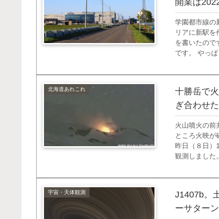
開業は20
学園都市線の
リアに新駅を
を書いたので
です。 やっ
企業名が駅名
例目になります
北海道あれこれ
十勝岳で火
ぎ合わせた
火山噴火の前
ところ火映が
昨日（８日）1
観測しました
られます。火
注意してくださ
宇宙・天体観測
J1407
ーサターン