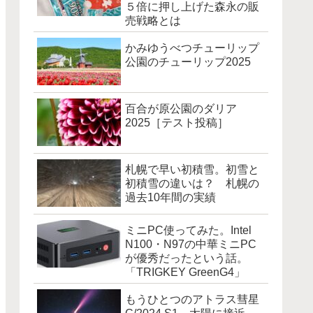
５倍に押し上げた森永の販
売戦略とは
かみゆうべつチューリップ
公園のチューリップ2025
百合が原公園のダリア
2025［テスト投稿］
札幌で早い初積雪。初雪と
初積雪の違いは？ 札幌の
過去10年間の実績
ミニPC使ってみた。Intel
N100・N97の中華ミニPC
が優秀だったという話。
「TRIGKEY GreenG4」
もうひとつのアトラス彗星