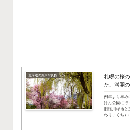
北海道の風景写真館
札幌の桜の
た。満開の
例年より早め
けん公園に行
旧軽川緑地と
わりょくち）
ら行きたいと
ませんでした。