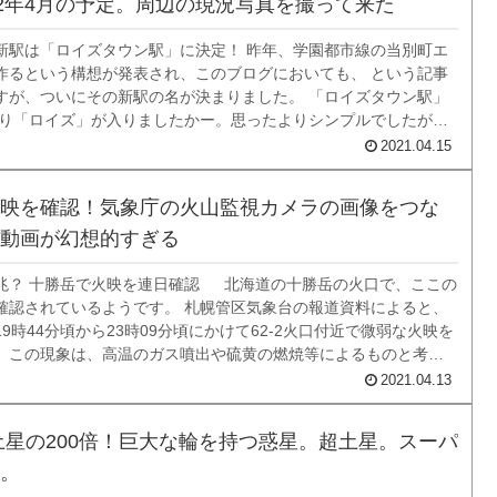
22年4月の予定。周辺の現況写真を撮って来た
新駅は「ロイズタウン駅」に決定！ 昨年、学園都市線の当別町エ
作るという構想が発表され、このブログにおいても、 という記事
すが、ついにその新駅の名が決まりました。 「ロイズタウン駅」
ぱり「ロイズ」が入りましたかー。思ったよりシンプルでしたが。
に含まれるのはＪＲ北海道では「サッポロビール庭園」に次ぐ２
2021.04.15
。 場所は、学園都市線の...
映を確認！気象庁の火山監視カメラの画像をつな
動画が幻想的すぎる
兆？ 十勝岳で火映を連日確認 北海道の十勝岳の火口で、ここの
確認されているようです。 札幌管区気象台の報道資料によると、
9時44分頃から23時09分頃にかけて62-2火口付近で微弱な火映を
。この現象は、高温のガス噴出や硫黄の燃焼等によるものと考え
口周辺は火山ガスの濃度が高くなっている可能性がありますので
2021.04.13
い。＜噴火予報...
b。土星の200倍！巨大な輪を持つ惑星。超土星。スーパ
。