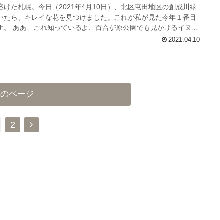
溶けた札幌。今日（2021年4月10日）、北区屯田地区の創成川緑
いたら、キレイな花を見つけました。これが私が見た今年１番目
す。 ああ、これ知っているよ、百合が原公園でも見かけるイヌサ
と思いながら、スマホのGoogleレンズで確認したら・・・ ・
2021.04.10
 Cr...
次のページ
次
2
へ