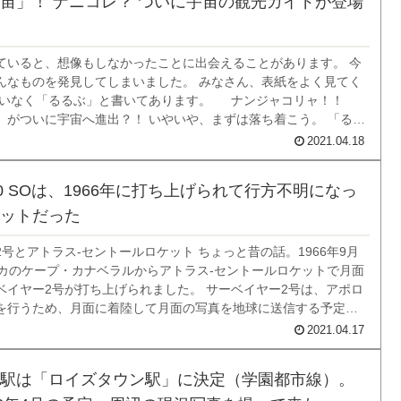
宙」！ ナニコレ？ ついに宇宙の観光ガイドが登場
ていると、想像もしなかったことに出会えることがあります。 今
んなものを発見してしまいました。 みなさん、表紙をよく見てく
違いなく「るるぶ」と書いてあります。 ナンジャコリャ！！
」がついに宇宙へ進出？！ いやいや、まずは落ち着こう。 「るる
はＪＴＢが発行している観光ガイドのはず。 「見る・食べる・遊
2021.04.18
るるぶ」だった記憶...
20 SOは、1966年に打ち上げられて行方不明になっ
ットだった
号とアトラス-セントールロケット ちょっと昔の話。1966年9月
リカのケープ・カナベラルからアトラス-セントールロケットで月面
ベイヤー2号が打ち上げられました。 サーベイヤー2号は、アポロ
を行うため、月面に着陸して月面の写真を地球に送信する予定で
し、サーベイヤー2号は、月に行く途中、セントールと分離した後に
2021.04.17
1966年9月...
駅は「ロイズタウン駅」に決定（学園都市線）。