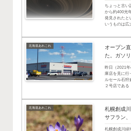
ちょっと古い
から約400
発見されたとい
いうものは広
像を巡らせて
ろうと思います
北海道あれこれ
オープン直
た。ガソリ
昨日（202
庫店を見に行
ルセール石狩倉
２号店である
ンします。１
が来ましたね。
北海道あれこれ
札幌創成川
サフラン、
札幌創成川緑