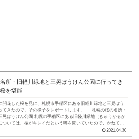
名所・旧軽川緑地と三晃ぼうけん公園に行ってき
桜を堪能
に開花した桜を見に、札幌市手稲区にある旧軽川緑地と三晃ぼう
ってきたので、その様子をレポートします。 札幌の桜の名所・
三晃ぼうけん公園 札幌の手稲区にある旧軽川緑地（きゅうかるが
については、桜がキレイだという噂を聞いていたので、かねてか
思っていたのですが、同じ札幌市内でもなかなか遠くて行けてい
2021.04.30
大願成就です。 場所はここ。 ...