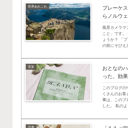
世界あれこれ
プレーケス
らノルウェ
風景カメラマ
こと」です。
ょうか？ 「
の前にそびえ
冒頭の写真を
している約25
音楽
おとなのハ
った。効果
このブログの
くさんのお客
事は、このブ
した。 私の
ると感じてい
は、そんなピア
読書