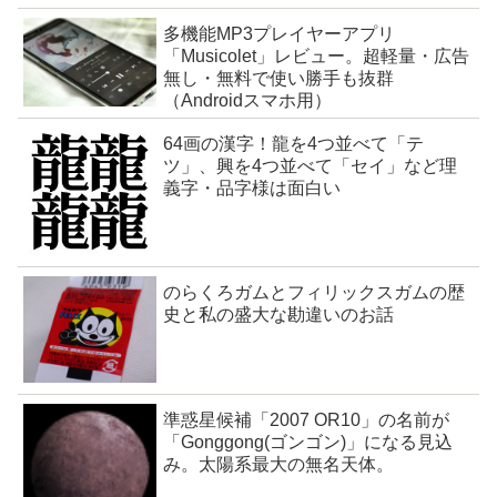
多機能MP3プレイヤーアプリ
「Musicolet」レビュー。超軽量・広告
無し・無料で使い勝手も抜群
（Androidスマホ用）
64画の漢字！龍を4つ並べて「テ
ツ」、興を4つ並べて「セイ」など理
義字・品字様は面白い
のらくろガムとフィリックスガムの歴
史と私の盛大な勘違いのお話
準惑星候補「2007 OR10」の名前が
「Gonggong(ゴンゴン)」になる見込
み。太陽系最大の無名天体。