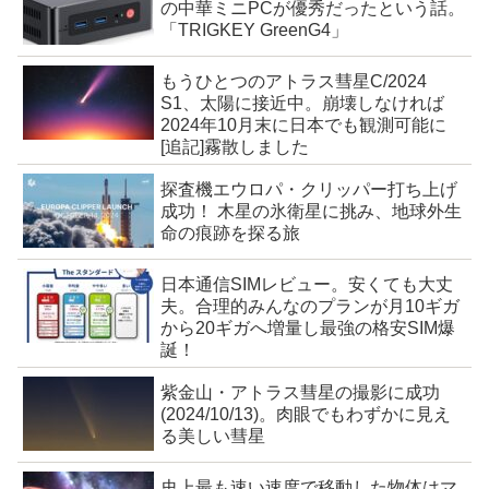
の中華ミニPCが優秀だったという話。
「TRIGKEY GreenG4」
もうひとつのアトラス彗星C/2024
S1、太陽に接近中。崩壊しなければ
2024年10月末に日本でも観測可能に
[追記]霧散しました
探査機エウロパ・クリッパー打ち上げ
成功！ 木星の氷衛星に挑み、地球外生
命の痕跡を探る旅
日本通信SIMレビュー。安くても大丈
夫。合理的みんなのプランが月10ギガ
から20ギガへ増量し最強の格安SIM爆
誕！
紫金山・アトラス彗星の撮影に成功
(2024/10/13)。肉眼でもわずかに見え
る美しい彗星
史上最も速い速度で移動した物体はマ