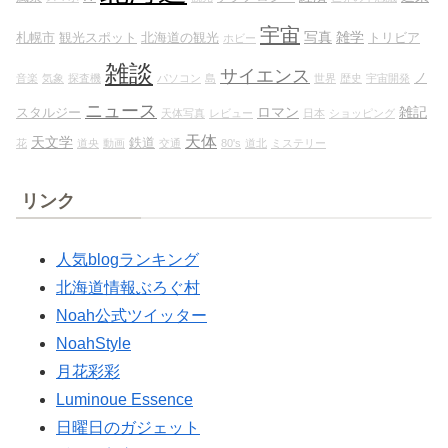
宇宙
写真
雑学
札幌市
観光スポット
北海道の観光
トリビア
ホビー
雑談
サイエンス
ノ
音楽
気象
探査機
パソコン
島
世界
歴史
宇宙開発
ニュース
ロマン
雑記
スタルジー
天体写真
レビュー
日本
ショッピング
天体
天文学
鉄道
花
道央
動画
交通
80's
道北
ミステリー
リンク
人気blogランキング
北海道情報ぶろぐ村
Noah公式ツイッター
NoahStyle
月花彩彩
Luminoue Essence
日曜日のガジェット