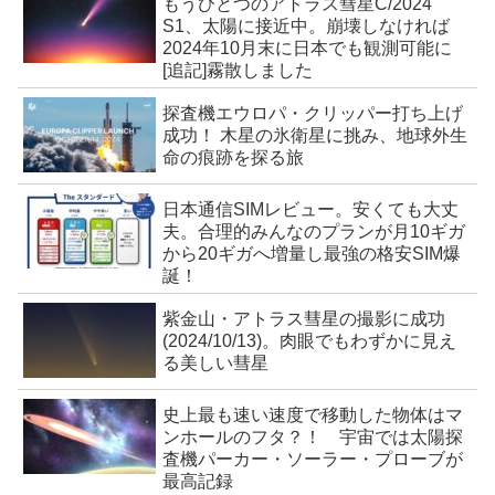
もうひとつのアトラス彗星C/2024
S1、太陽に接近中。崩壊しなければ
2024年10月末に日本でも観測可能に
[追記]霧散しました
探査機エウロパ・クリッパー打ち上げ
成功！ 木星の氷衛星に挑み、地球外生
命の痕跡を探る旅
日本通信SIMレビュー。安くても大丈
夫。合理的みんなのプランが月10ギガ
から20ギガへ増量し最強の格安SIM爆
誕！
紫金山・アトラス彗星の撮影に成功
(2024/10/13)。肉眼でもわずかに見え
る美しい彗星
史上最も速い速度で移動した物体はマ
ンホールのフタ？！ 宇宙では太陽探
査機パーカー・ソーラー・プローブが
最高記録