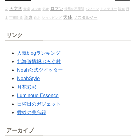
天文学
ロマン
花
音楽
スマホ
気象
世界の不思議
パソコン
ミステリー
観光
日
天体
道東
ノスタルジー
本
宇宙開発
道北
ショッピング
リンク
人気blogランキング
北海道情報ぶろぐ村
Noah公式ツイッター
NoahStyle
月花彩彩
Luminoue Essence
日曜日のガジェット
愛紗の美忘録
アーカイブ