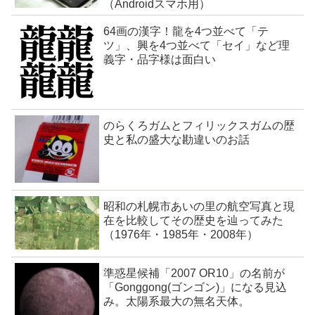
（Androidスマホ用）
64画の漢字！龍を4つ並べて「テ
ツ」、興を4つ並べて「セイ」など理
義字・品字様は面白い
のらくろガムとフィリックスガムの歴
史と私の盛大な勘違いのお話
昭和の札幌市あいの里の航空写真と現
在を比較してその歴史を辿ってみた
（1976年・1985年・2008年）
準惑星候補「2007 OR10」の名前が
「Gonggong(ゴンゴン)」になる見込
み。太陽系最大の無名天体。