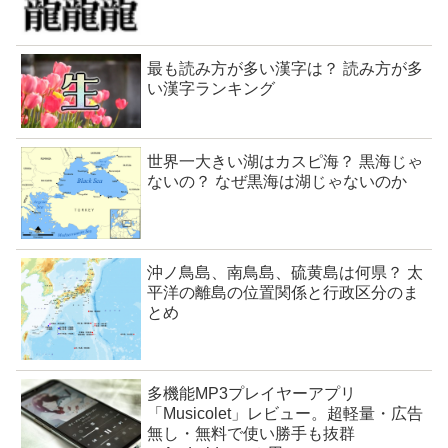
最も読み方が多い漢字は？ 読み方が多
い漢字ランキング
世界一大きい湖はカスピ海？ 黒海じゃ
ないの？ なぜ黒海は湖じゃないのか
沖ノ鳥島、南鳥島、硫黄島は何県？ 太
平洋の離島の位置関係と行政区分のま
とめ
多機能MP3プレイヤーアプリ
「Musicolet」レビュー。超軽量・広告
無し・無料で使い勝手も抜群