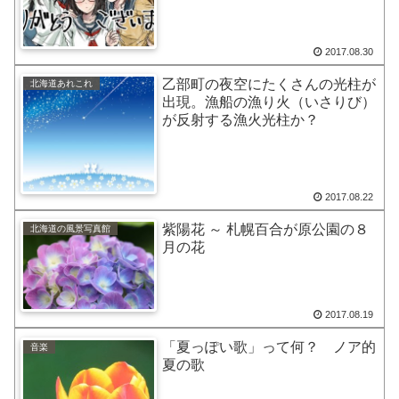
2017.08.30
乙部町の夜空にたくさんの光柱が
北海道あれこれ
出現。漁船の漁り火（いさりび）
が反射する漁火光柱か？
2017.08.22
紫陽花 ～ 札幌百合が原公園の８
北海道の風景写真館
月の花
2017.08.19
「夏っぽい歌」って何？ ノア的
音楽
夏の歌