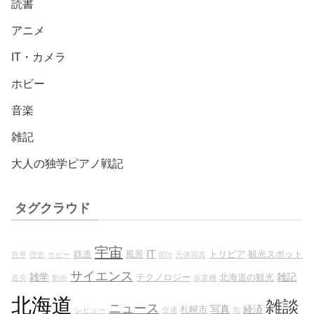
読書
アニメ
IT・カメラ
ホビー
音楽
雑記
大人の独学ピアノ戦記
タグクラウド
宇宙
IT
鉄道
風景
トリビア
観光スポット
世界
歴史
ホビー
80's
天体写真
サイエンス
雑学
雑記
テクノロジー
北海道の観光
道央
動画
探査機
北海道
雑談
ニュース
写真
経済
札幌市
レビュー
交通
島