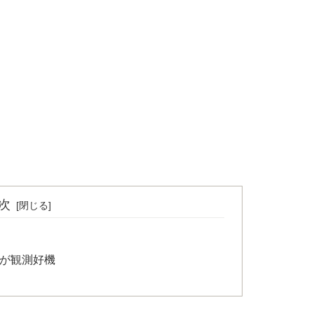
次
いが観測好機