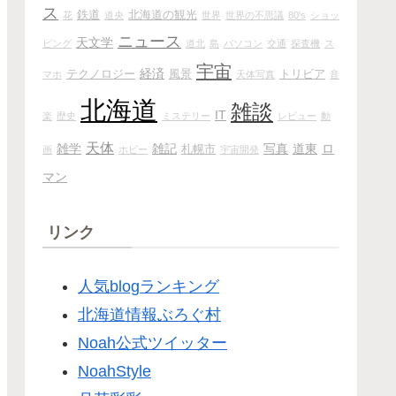
ス
鉄道
北海道の観光
花
道央
世界
世界の不思議
80's
ショッ
ニュース
天文学
ピング
道北
島
パソコン
交通
探査機
ス
宇宙
経済
テクノロジー
風景
トリビア
マホ
天体写真
音
北海道
雑談
IT
楽
歴史
ミステリー
レビュー
動
天体
雑学
雑記
写真
道東
ロ
札幌市
画
ホビー
宇宙開発
マン
リンク
人気blogランキング
北海道情報ぶろぐ村
Noah公式ツイッター
NoahStyle