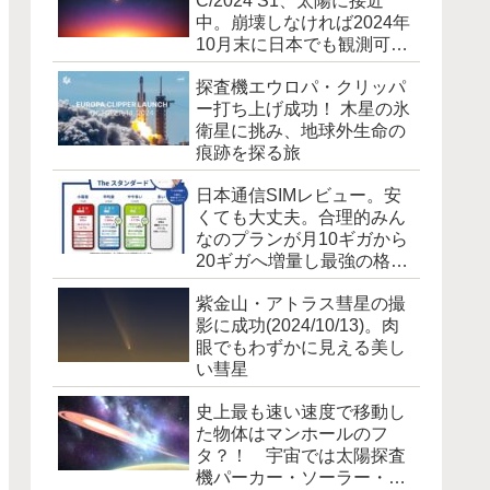
C/2024 S1、太陽に接近
中。崩壊しなければ2024年
10月末に日本でも観測可能
に [追記]霧散しました
探査機エウロパ・クリッパ
ー打ち上げ成功！ 木星の氷
衛星に挑み、地球外生命の
痕跡を探る旅
日本通信SIMレビュー。安
くても大丈夫。合理的みん
なのプランが月10ギガから
20ギガへ増量し最強の格安
SIM爆誕！
紫金山・アトラス彗星の撮
影に成功(2024/10/13)。肉
眼でもわずかに見える美し
い彗星
史上最も速い速度で移動し
た物体はマンホールのフ
タ？！ 宇宙では太陽探査
機パーカー・ソーラー・プ