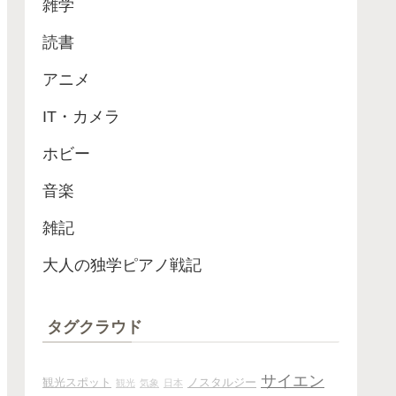
雑学
読書
アニメ
IT・カメラ
ホビー
音楽
雑記
大人の独学ピアノ戦記
タグクラウド
サイエン
観光スポット
ノスタルジー
観光
気象
日本