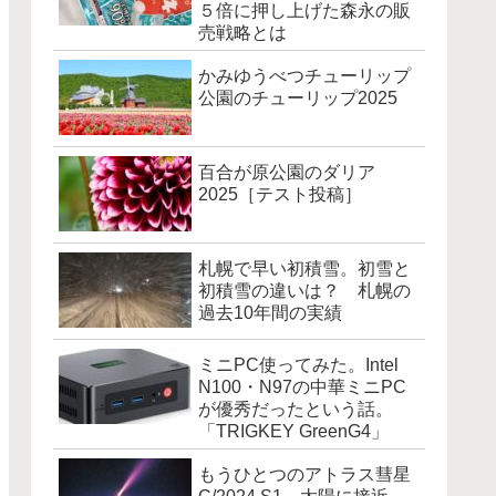
５倍に押し上げた森永の販
売戦略とは
かみゆうべつチューリップ
公園のチューリップ2025
百合が原公園のダリア
2025［テスト投稿］
札幌で早い初積雪。初雪と
初積雪の違いは？ 札幌の
過去10年間の実績
ミニPC使ってみた。Intel
N100・N97の中華ミニPC
が優秀だったという話。
「TRIGKEY GreenG4」
もうひとつのアトラス彗星