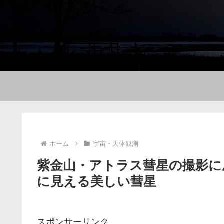
ホーム
宇宙・天体観測
紫金山・アトラス彗星の撮影に成功(
に見える美しい彗星
スポンサーリンク