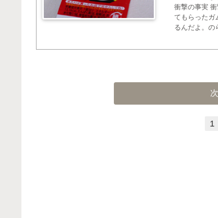
衝撃の事実 
てもらったガ
るんだよ。の
でしょ？ そ
でS、、え？ 
1