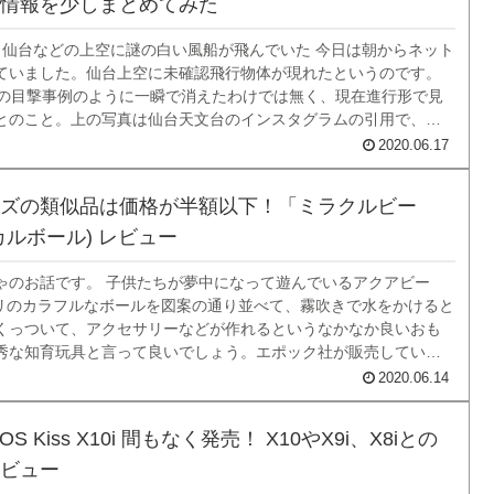
情報を少しまとめてみた
仙台などの上空に謎の白い風船が飛んでいた 今日は朝からネット
ていました。仙台上空に未確認飛行物体が現れたというのです。
Oの目撃事例のように一瞬で消えたわけでは無く、現在進行形で見
とのこと。上の写真は仙台天文台のインスタグラムの引用で、そ
物体の写真になります。 丸い真っ白なバルーンに十字架のような
2020.06.17
っています。スケール感がピ...
ズの類似品は価格が半額以下！「ミラクルビー
カルボール) レビュー
ゃのお話です。 子供たちが夢中になって遊んでいるアクアビー
ミリのカラフルなボールを図案の通り並べて、霧吹きで水をかけると
くっついて、アクセサリーなどが作れるというなかなか良いおも
秀な知育玩具と言って良いでしょう。エポック社が販売していま
は簡単。もともとビーズに乾いた糊がついていて、霧吹きをかける
2020.06.14
糊が溶けるんですね。で乾くとく...
S Kiss X10i 間もなく発売！ X10やX9i、X8iとの
ビュー