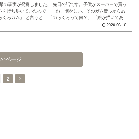
衝撃の事実が発覚しました。 先日の話です。子供がスーパーで買っ
ムを持ち歩いていたので、 「お、懐かしい。そのガム昔っからあ
らくろガム」 と言うと、 「のらくろって何？」 「絵が描いてある
れがのらくろって犬」 「これ、犬なの？」 そんなの見たらわかる
2020.06.10
あれ？ のらく...
次のページ
次
2
へ