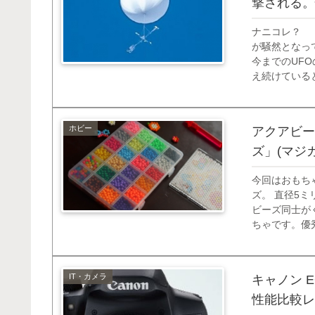
撃される。
ナニコレ？ 
が騒然となっ
今までのUF
え続けている
の未確認飛行
ものがぶら下が
ホビー
アクアビー
ズ」(マジ
今回はおもち
ズ。 直径5
ビーズ同士が
ちゃです。優
す。 仕組み
ことでいったん
IT・カメラ
キャノン EO
性能比較レ