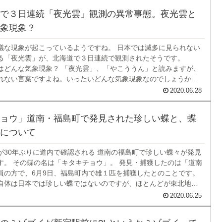
で３日連続「夜光雲」観測の異常事態。夜光雲と
象現象？
議な現象が起こっているようですね。 日本では滅多に見られない
る「夜光雲」が、北海道で３日連続で観測されたそうです。
はどんな気象現象？ 「夜光雲」、「やこううん」と読みますが、
れない言葉ですよね。いったいどんな気象現象なのでしょうか？
のは、夕方の日没直後の薄明るい空か、朝方の日の出前の薄明る
2020.06.28
光る雲のことを言います。薄明...
ョウ」道南・福島町で発見された珍しい蝶と、蝶
について
が30年ぶりに道内で確認される 道南の福島町で珍しい蝶々が発見
す。 その蝶の名は「キタキチョウ」。 発見・捕獲したのは「道南
員の方で、6月9日、福島町内で雄１匹を捕獲したとのことです。
自体は日本では珍しい蝶ではないのですが、ほとんどが東北地方
ているらしいです。前回、道内で確認されたのは、1990年9月25
2020.06.25
ので、なんと30年...