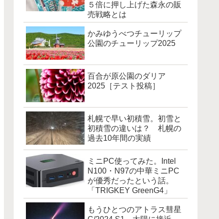
５倍に押し上げた森永の販
売戦略とは
かみゆうべつチューリップ
公園のチューリップ2025
百合が原公園のダリア
2025［テスト投稿］
札幌で早い初積雪。初雪と
初積雪の違いは？ 札幌の
過去10年間の実績
ミニPC使ってみた。Intel
N100・N97の中華ミニPC
が優秀だったという話。
「TRIGKEY GreenG4」
もうひとつのアトラス彗星