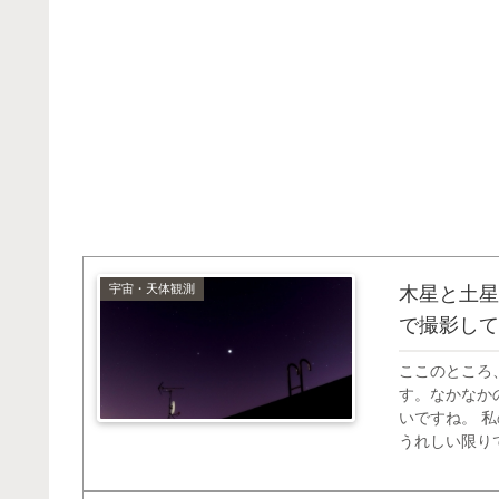
宇宙・天体観測
木星と土星
で撮影して
ここのところ
す。なかなか
いですね。 
うれしい限り
てみた」とい
影したというお