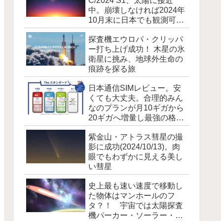
C/2024 S1、太陽に接近
中。崩壊しなければ2024年
10月末に日本でも観測可能
に [追記]霧散しました
探査機エウロパ・クリッパ
ー打ち上げ成功！ 木星の氷
衛星に挑み、地球外生命の
痕跡を探る旅
日本通信SIMレビュー。安
くても大丈夫。合理的みん
なのプランが月10ギガから
20ギガへ増量し最強の格安
SIM爆誕！
紫金山・アトラス彗星の撮
影に成功(2024/10/13)。肉
眼でもわずかに見える美し
い彗星
史上最も速い速度で移動し
た物体はマンホールのフ
タ？！ 宇宙では太陽探査
機パーカー・ソーラー・プ