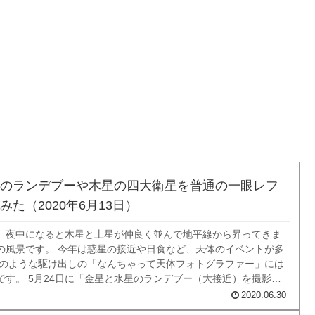
のランデブーや木星の四大衛星を普通の一眼レフ
みた（2020年6月13日）
、夜中になると木星と土星が仲良く並んで地平線から昇ってきま
の風景です。 今年は惑星の接近や日食など、天体のイベントが多
私のような駆け出しの「なんちゃって天体フォトグラファー」には
です。 5月24日に「金星と水星のランデブー（大接近）を撮影し
う記事を投稿したのですが、今回は木星と土星のランデブーを撮
2020.06.30
話です。もちろん、普通の一眼...