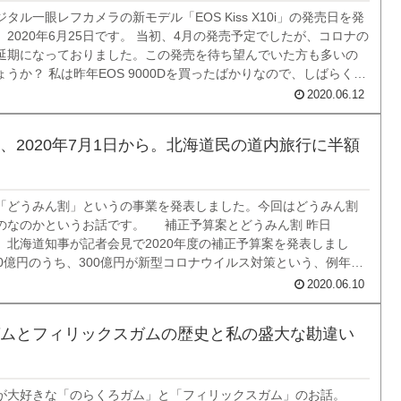
タル一眼レフカメラの新モデル「EOS Kiss X10i」の発売日を発
2020年6月25日です。 当初、4月の発売予定でしたが、コロナの
延期になっておりました。この発売を待ち望んでいた方も多いの
うか？ 私は昨年EOS 9000Dを買ったばかりなので、しばらくは
予定はありませんが、最新の一眼レフ、特に慣れ親しんだKissシリ
2020.06.12
、2020年7月1日から。北海道民の道内旅行に半額
「どうみん割」というの事業を発表しました。今回はどうみん割
のなのかというお話です。 補正予算案とどうみん割 昨日
/9）、北海道知事が記者会見で2020年度の補正予算案を発表しまし
20億円のうち、300億円が新型コロナウイルス対策という、例年に
っています。 そして同時に発表されたのが、その予算の23億円を
2020.06.10
みん割」という事...
ムとフィリックスガムの歴史と私の盛大な勘違い
が大好きな「のらくろガム」と「フィリックスガム」のお話。