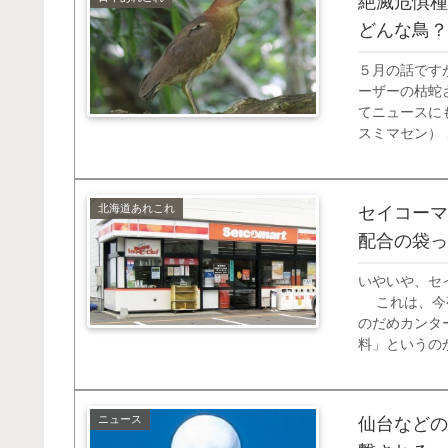
絶滅危惧種
どんな鳥？
５月の話です
ーザーの枯蛇
てニュースに
スミマセン）
置物だと言わ
前にいたのは「
北海道あれこれ
セイコーマ
配合の袋っ
いやいや、セ
これは、今夜
のだめカンタ
料」というの
結構衝撃的な
7月以降もレジ袋
ニュース
仙台などの