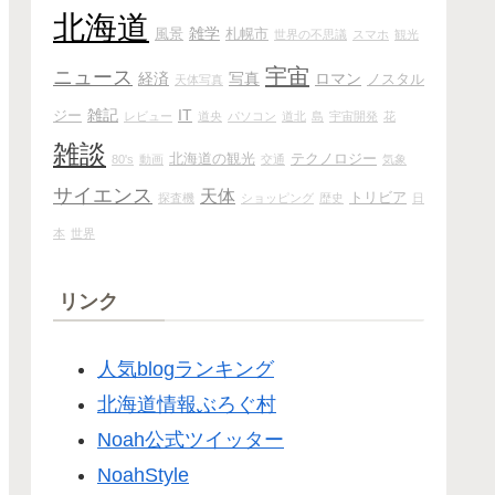
北海道
雑学
風景
札幌市
世界の不思議
スマホ
観光
宇宙
ニュース
経済
写真
ロマン
ノスタル
天体写真
雑記
IT
ジー
レビュー
道央
パソコン
道北
島
宇宙開発
花
雑談
北海道の観光
テクノロジー
80's
動画
交通
気象
サイエンス
天体
トリビア
探査機
ショッピング
歴史
日
本
世界
リンク
人気blogランキング
北海道情報ぶろぐ村
Noah公式ツイッター
NoahStyle