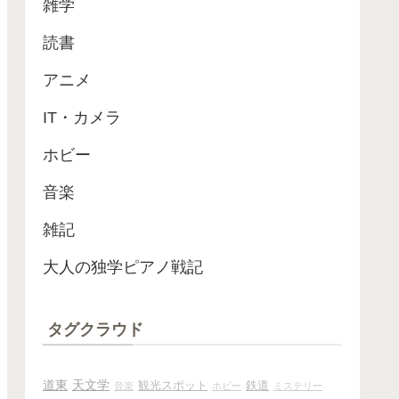
雑学
読書
アニメ
IT・カメラ
ホビー
音楽
雑記
大人の独学ピアノ戦記
タグクラウド
道東
天文学
観光スポット
鉄道
音楽
ホビー
ミステリー