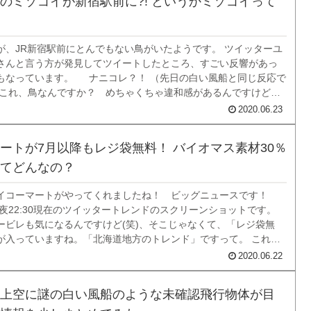
のミゾゴイが新宿駅前に?! というかミゾゴイって
が、JR新宿駅前にとんでもない鳥がいたようです。 ツイッターユ
さんと言う方が発見してツイートしたところ、すごい反響があっ
もなっています。 ナニコレ？！ （先日の白い風船と同じ反応で
 これ、鳥なんですか？ めちゃくちゃ違和感があるんですけど。
れた方がすんなり信じられます。異世界の生物みたい。 新宿駅
2020.06.23
ミゾゴイ」という鳥 ...
ートが7月以降もレジ袋無料！ バイオマス素材30％
てどんなの？
イコーマートがやってくれましたね！ ビッグニュースです！
22:30現在のツイッタートレンドのスクリーンショットです。
ービレも気になるんですけど(笑)、そこじゃなくて、「レジ袋無
が入っていますね。「北海道地方のトレンド」ですって。 これ、
ニュースで、全国規模で話題になっているみたいです。 2020年
2020.06.22
無料 日本...
上空に謎の白い風船のような未確認飛行物体が目