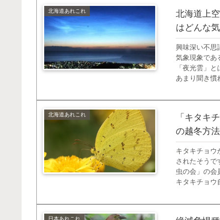
北海道あれこれ
北海道上空
はどんな気
興味深い不思
気象現象であ
「夜光雲」と
あまり聞き慣
夜光雲という
い空に出現する
北海道あれこれ
「キタキチ
の越冬方法
キタキチョウ
されたそうで
虫の会」の会
キタキチョウ
以南に生息し
日（奥尻町）な
日本あれこれ