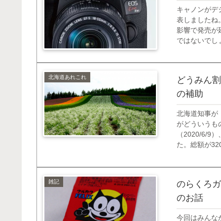
キャノンがデジ
表しましたね。
影響で発売が
ではないでしょ
カメラを買う
ーズは気に...
北海道あれこれ
どうみん割
の補助
北海道知事が
がどういうも
（2020/6
た。総額が3
ない内訳とな
つぎ込む「どう
雑記
のらくろガ
のお話
今回はみんな