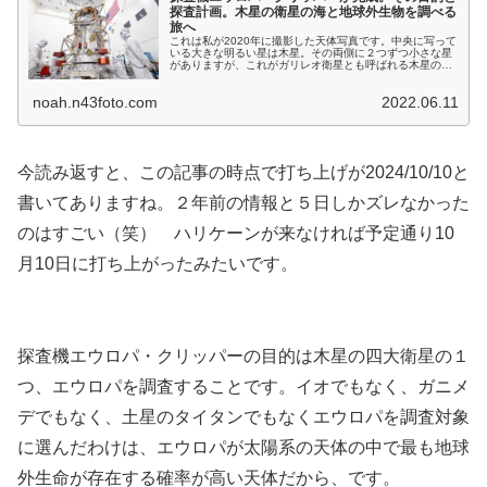
探査計画。木星の衛星の海と地球外生物を調べる
旅へ
これは私が2020年に撮影した天体写真です。中央に写って
いる大きな明るい星は木星。その両側に２つずつ小さな星
がありますが、これがガリレオ衛星とも呼ばれる木星の四
大衛星で、左からカリスト、イオ、ガニメデ、エウロパと
いう名前です。 今回はこの右端の衛星「エウロパ」を探査
noah.n43foto.com
2022.06.11
するための探査機「エウロパ・クリッパー」のお話です。
NASAの探査機エウロパ・クリッパーが完成 昨日のニュ
ースですが、NASAが...
今読み返すと、この記事の時点で打ち上げが2024/10/10と
書いてありますね。２年前の情報と５日しかズレなかった
のはすごい（笑） ハリケーンが来なければ予定通り10
月10日に打ち上がったみたいです。
探査機エウロパ・クリッパーの目的は木星の四大衛星の１
つ、エウロパを調査することです。イオでもなく、ガニメ
デでもなく、土星のタイタンでもなくエウロパを調査対象
に選んだわけは、エウロパが太陽系の天体の中で最も地球
外生命が存在する確率が高い天体だから、です。