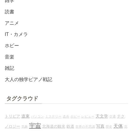
雑学
読書
アニメ
IT・カメラ
ホビー
音楽
雑記
大人の独学ピアノ戦記
タグクラウド
道東
天文学
トリビア
テク
パソコン
ミステリー
道央
ホビー
レビュー
交通
宇宙
天体
写真
ノロジー
北海道の観光
鉄道
気象
世界の不思議
歴史
花