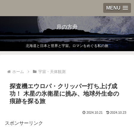
MENU
月の方舟
北海道と日本と世界と宇宙。ロマンをめぐる私の旅
ホーム
宇宙・天体観測
探査機エウロパ・クリッパー打ち上げ成
功！ 木星の氷衛星に挑み、地球外生命の
痕跡を探る旅
2024.10.21
2024.10.23
スポンサーリンク