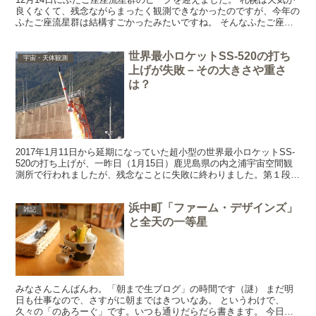
良くなくて、残念ながらまったく観測できなかったのですが、今年の
ふたご座流星群は結構すごかったみたいですね。 そんなふたご座流
星群に関連した2つのニュースがあったので、紹介した...
世界最小ロケットSS-520の打ち
宇宙・天体観測
上げが失敗－その大きさや重さ
は？
2017年1月11日から延期になっていた超小型の世界最小ロケットSS-
520の打ち上げが、一昨日（1月15日）鹿児島県の内之浦宇宙空間観
測所で行われましたが、残念なことに失敗に終わりました。第１段の
飛行は正常だったようですが、第２段の点火前...
浜中町「ファーム・デザインズ」
雑記
と全天の一等星
みなさんこんばんわ。「朝まで生ブログ」の時間です（謎） まだ明
日も仕事なので、さすがに朝まではきついなあ。 というわけで、
久々の「のあろーぐ」です。いつも通りだらだら書きます。 今日は