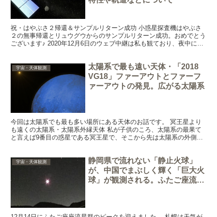
祝・はやぶさ２帰還＆サンプルリターン成功 小惑星探査機はやぶさ
２の無事帰還とリュウグウからのサンプルリターン成功。おめでとう
ございます♪ 2020年12月6日のウェブ中継は私も観ており、夜中に一
人で拍手しておりました。 素晴らしい成果ですよ...
太陽系で最も遠い天体・「2018
宇宙・天体観測
VG18」ファーアウトとファーフ
ァーアウトの発見。広がる太陽系
今回は太陽系でも最も多い場所にある天体のお話です。 冥王星より
も遠くの太陽系・太陽系外縁天体 私が子供のころ、太陽系の最果て
と言えば9番目の惑星である冥王星で、そこから先は太陽系の外側に
なると思っていました。 これは、私が無知だったからでは...
静岡県で流れない「静止火球」
宇宙・天体観測
が、中国でまぶしく輝く「巨大火
球」が観測される。ふたご座流星
群2022
12月14日にふたご座座流星群のピークを迎えました。 札幌は天気が