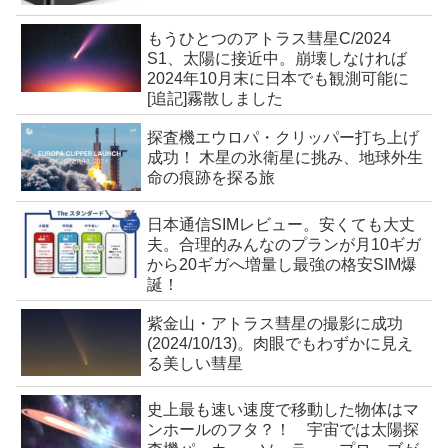
もうひとつのアトラス彗星C/2024
S1、太陽に接近中。崩壊しなければ
2024年10月末に日本でも観測可能に
[追記]霧散しました
探査機エウロパ・クリッパー打ち上げ
成功！ 木星の氷衛星に挑み、地球外生
命の痕跡を探る旅
日本通信SIMレビュー。安くても大丈
夫。合理的みんなのプランが月10ギガ
から20ギガへ増量し最強の格安SIM爆
誕！
紫金山・アトラス彗星の撮影に成功
(2024/10/13)。肉眼でもわずかに見え
る美しい彗星
史上最も速い速度で移動した物体はマ
ンホールのフタ？！ 宇宙では太陽探