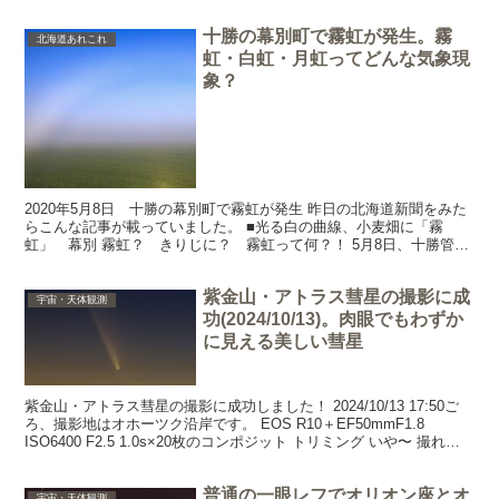
レナード彗星(C/2021A1)のピークは...
十勝の幕別町で霧虹が発生。霧
北海道あれこれ
虹・白虹・月虹ってどんな気象現
象？
2020年5月8日 十勝の幕別町で霧虹が発生 昨日の北海道新聞をみた
らこんな記事が載っていました。 ■光る白の曲線、小麦畑に「霧
虹」 幕別 霧虹？ きりじに？ 霧虹って何？！ 5月8日、十勝管内
幕別町日新の小麦畑で、霧が白く光る「霧虹（きり...
紫金山・アトラス彗星の撮影に成
宇宙・天体観測
功(2024/10/13)。肉眼でもわずか
に見える美しい彗星
紫金山・アトラス彗星の撮影に成功しました！ 2024/10/13 17:50ご
ろ、撮影地はオホーツク沿岸です。 EOS R10＋EF50mmF1.8
ISO6400 F2.5 1.0s×20枚のコンポジット トリミング いや〜 撮れて
良かっ...
普通の一眼レフでオリオン座とオ
宇宙・天体観測