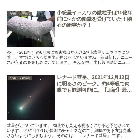
結構早い時間からパソに向かっていたのですが、サイドバーに...
小惑星イトカワの微粒子は15億年
宇宙・天体観測
前に何かの衝撃を受けていた！隕
石の衝突か？！
今年（2018年）の6月末に探査機はやぶさ2が小惑星リュウグウに到
着し、すでにいろんな画像が届けられていますね。毎日新しいニュー
スが入るのを楽しみにいています。 そんな中、少し興味深いニュー
スを発見したのでシェアします。 「１５億年前に衝突...
レナード彗星、2021年12月12日
宇宙・天体観測
に明るさのピーク。約4等級で肉
眼でも観測可能に。【追記】最接
近時の彗星の位置図追加
彗星が近づいています。 肉眼でも見える明るさになると予想されて
います。 2021年12月が観測のチャンスなので、興味のある方は見逃
さないようにしましょう。 その名は、 「レナード彗星」 です。