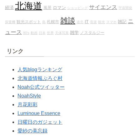
北海道
サイエンス
経済
ロマン
風景
ショッピング
宇宙開発
雑談
ニ
IT
雑記
観光スポット
札幌市
探査機
島
道北
音楽
観光
スマホ
ュース
雑学
ノスタルジー
80's
動画
日本
世界
天体写真
リンク
人気blogランキング
北海道情報ぶろぐ村
Noah公式ツイッター
NoahStyle
月花彩彩
Luminoue Essence
日曜日のガジェット
愛紗の美忘録