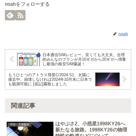
noahをフォローする
noah
日本通信SIMレビュー。安くても大丈夫。合理
的みんなのプランが月10ギガから20ギガへ増量
し最強の格安SIM爆誕！
もうひとつのアトラス彗星C/2024 S1、太陽に
接近中。崩壊しなければ2024年10月末に日本で
も観測可能に [追記]霧散しました
関連記事
はやぶさ2、小惑星1998KY26へ
宇宙・天体観測
新たなる旅路。1998KY26の物理
特性や軌道などについて