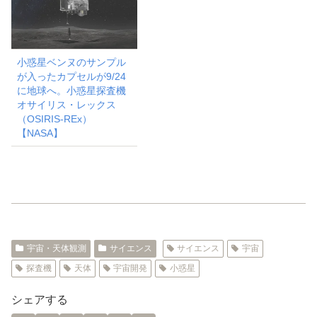
小惑星ベンヌのサンプル
が入ったカプセルが9/24
に地球へ。小惑星探査機
オサイリス・レックス
（OSIRIS-REx）
【NASA】
宇宙・天体観測
サイエンス
サイエンス
宇宙
探査機
天体
宇宙開発
小惑星
シェアする