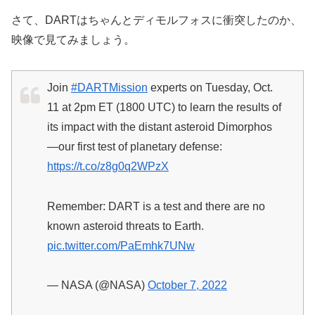
さて、DARTはちゃんとディモルフォスに衝突したのか、
映像で見てみましょう。
Join
#DARTMission
experts on Tuesday, Oct.
11 at 2pm ET (1800 UTC) to learn the results of
its impact with the distant asteroid Dimorphos
—our first test of planetary defense:
https://t.co/z8g0q2WPzX
Remember: DART is a test and there are no
known asteroid threats to Earth.
pic.twitter.com/PaEmhk7UNw
— NASA (@NASA)
October 7, 2022