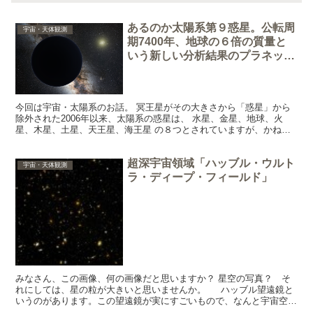
あるのか太陽系第９惑星。公転周
宇宙・天体観測
期7400年、地球の６倍の質量と
いう新しい分析結果のプラネッ
ト・ナイン
今回は宇宙・太陽系のお話。 冥王星がその大きさから「惑星」から
除外された2006年以来、太陽系の惑星は、 水星、金星、地球、火
星、木星、土星、天王星、海王星 の８つとされていますが、かねて
から、「海王星の外側に地球より大きな惑星」が存在して...
超深宇宙領域「ハッブル・ウルト
宇宙・天体観測
ラ・ディープ・フィールド」
みなさん、この画像、何の画像だと思いますか？ 星空の写真？ そ
れにしては、星の粒が大きいと思いませんか。 ハッブル望遠鏡と
いうのがあります。この望遠鏡が実にすごいもので、なんと宇宙空間
に浮いている望遠鏡なんです。 この画像、イメージ写真...