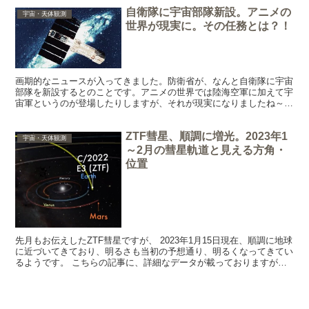
自衛隊に宇宙部隊新設。アニメの
宇宙・天体観測
世界が現実に。その任務とは？！
画期的なニュースが入ってきました。防衛省が、なんと自衛隊に宇宙
部隊を新設するとのことです。アニメの世界では陸海空軍に加えて宇
宙軍というのが登場したりしますが、それが現実になりましたね～！
と言っても、実際に宇宙から日本を防衛するとか、来るべ...
ZTF彗星、順調に増光。2023年1
宇宙・天体観測
～2月の彗星軌道と見える方角・
位置
先月もお伝えしたZTF彗星ですが、 2023年1月15日現在、順調に地球
に近づいてきており、明るさも当初の予想通り、明るくなってきてい
るようです。 こちらの記事に、詳細なデータが載っておりますが、1
月14日時点の明るさは6.5等級ぐらいのよ...