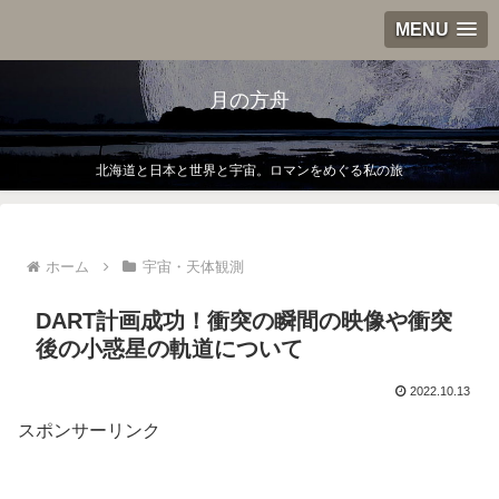
MENU
月の方舟
北海道と日本と世界と宇宙。ロマンをめぐる私の旅
ホーム
宇宙・天体観測
DART計画成功！衝突の瞬間の映像や衝突
後の小惑星の軌道について
2022.10.13
スポンサーリンク