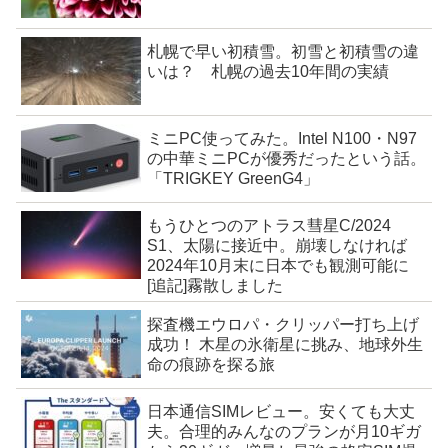
札幌で早い初積雪。初雪と初積雪の違
いは？ 札幌の過去10年間の実績
ミニPC使ってみた。Intel N100・N97
の中華ミニPCが優秀だったという話。
「TRIGKEY GreenG4」
もうひとつのアトラス彗星C/2024
S1、太陽に接近中。崩壊しなければ
2024年10月末に日本でも観測可能に
[追記]霧散しました
探査機エウロパ・クリッパー打ち上げ
成功！ 木星の氷衛星に挑み、地球外生
命の痕跡を探る旅
日本通信SIMレビュー。安くても大丈
夫。合理的みんなのプランが月10ギガ