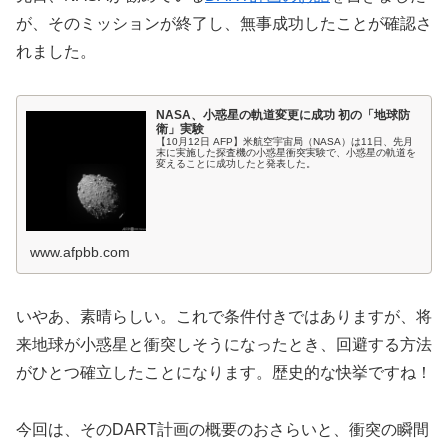
が、そのミッションが終了し、無事成功したことが確認さ
れました。
NASA、小惑星の軌道変更に成功 初の「地球防
衛」実験
【10月12日 AFP】米航空宇宙局（NASA）は11日、先月
末に実施した探査機の小惑星衝突実験で、小惑星の軌道を
変えることに成功したと発表した。
www.afpbb.com
いやあ、素晴らしい。これで条件付きではありますが、将
来地球が小惑星と衝突しそうになったとき、回避する方法
がひとつ確立したことになります。歴史的な快挙ですね！
今回は、そのDART計画の概要のおさらいと、衝突の瞬間