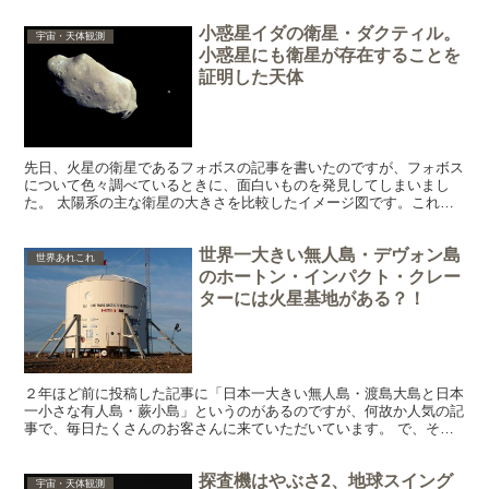
小惑星イダの衛星・ダクティル。
宇宙・天体観測
小惑星にも衛星が存在することを
証明した天体
先日、火星の衛星であるフォボスの記事を書いたのですが、フォボス
について色々調べているときに、面白いものを発見してしまいまし
た。 太陽系の主な衛星の大きさを比較したイメージ図です。これを
見て、 「へぇ～、火星の衛星って二つともこんなに小さいん...
世界一大きい無人島・デヴォン島
世界あれこれ
のホートン・インパクト・クレー
ターには火星基地がある？！
２年ほど前に投稿した記事に「日本一大きい無人島・渡島大島と日本
一小さな有人島・蕨小島」というのがあるのですが、何故か人気の記
事で、毎日たくさんのお客さんに来ていただいています。 で、そん
なに無人島の話が人気なのかと思い、今度は「世界一大きい...
探査機はやぶさ2、地球スイング
宇宙・天体観測