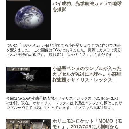
バイ成功。光学航法カメラで地球
を撮影
ついに「はやぶさ2」が目的地である小惑星リュウグウに向けて進路
を変えました。 この画像はCGではありません。実際にカメラで撮影
された実際の写真です。 撮影者は「はやぶさ２」。さすがです。私
がどんなにカメラの腕を磨いても、この写真は撮れないで...
小惑星ベンヌのサンプルが入った
宇宙・天体観測
カプセルが9/24に地球へ。小惑星
探査機オサイリス・レックス
（OSIRIS-REx）【NASA】
今回はNASAの小惑星探査機オサイリス・レックス（OSIRIS-REx）
のお話。現在、オサイリス・レックスは小惑星ベンヌから採取したサ
ンプルを抱えて地球に向かっています。サンプルの地球到達は
2023/9/24。明後日です。 って、、、 ずい...
ホリエモンロケット「MOMO（モ
宇宙・天体観測
モ）」、2017/7/29に大樹町から