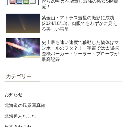
から20ギガへ増量し最強の格安SIM爆
誕！
紫金山・アトラス彗星の撮影に成功
(2024/10/13)。肉眼でもわずかに見え
る美しい彗星
史上最も速い速度で移動した物体はマ
ンホールのフタ？！ 宇宙では太陽探
査機パーカー・ソーラー・プローブが
最高記録
カテゴリー
お知らせ
北海道の風景写真館
北海道あれこれ
日本あれこれ