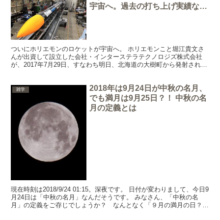
宇宙へ。過去の打ち上げ実績など
も
ついにホリエモンのロケットが宇宙へ。 ホリエモンこと堀江貴文さ
んが出資して設立した会社・インターステラテクノロジズ株式会社
が、2017年7月29日、すなわち明日、北海道の大樹町から発射されま
す。もし打ち上げに成功すれば、民間単独での宇宙空間...
2018年は9月24日が中秋の名月、
雑学
でも満月は9月25日？！ 中秋の名
月の定義とは
現在時刻は2018/9/24 01:15。深夜です。 日付が変わりまして、今日9
月24日は「中秋の名月」なんだそうです。 みなさん、「中秋の名
月」の定義をご存じでしょうか？ なんとなく「９月の満月の日？」
ぐらいにしか考えていなかったのですが...