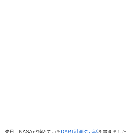
先日、NASAが勧めている
DART計画のお話
を書きました