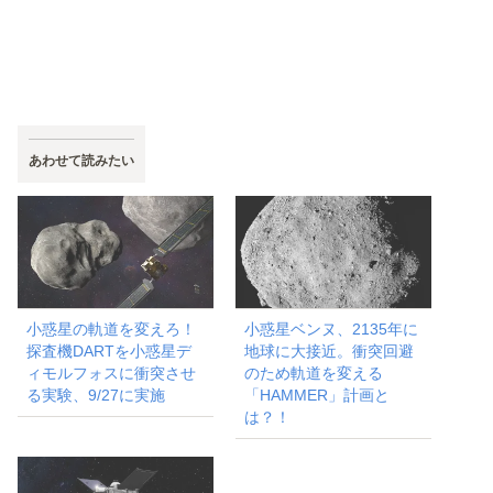
あわせて読みたい
小惑星の軌道を変えろ！
小惑星ベンヌ、2135年に
探査機DARTを小惑星デ
地球に大接近。衝突回避
ィモルフォスに衝突させ
のため軌道を変える
る実験、9/27に実施
「HAMMER」計画と
は？！