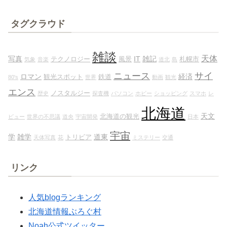
タグクラウド
雑談
天体
写真
IT
雑記
テクノロジー
風景
札幌市
気象
音楽
道北
島
ニュース
サイ
ロマン
経済
観光スポット
鉄道
80's
世界
動画
観光
エンス
ノスタルジー
歴史
探査機
パソコン
ホビー
ショッピング
スマホ
レ
北海道
天文
北海道の観光
ビュー
世界の不思議
道央
宇宙開発
日本
宇宙
学
雑学
道東
トリビア
天体写真
花
ミステリー
交通
リンク
人気blogランキング
北海道情報ぶろぐ村
Noah公式ツイッター