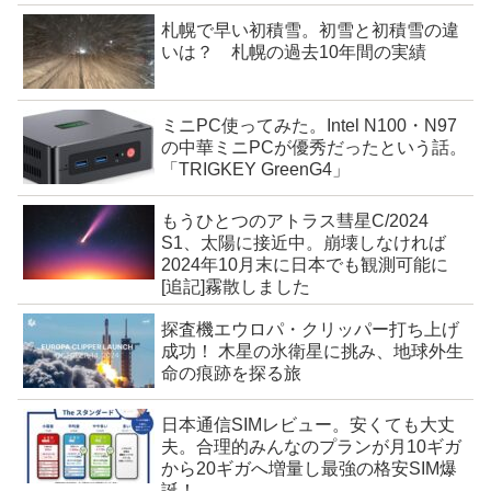
札幌で早い初積雪。初雪と初積雪の違
いは？ 札幌の過去10年間の実績
ミニPC使ってみた。Intel N100・N97
の中華ミニPCが優秀だったという話。
「TRIGKEY GreenG4」
もうひとつのアトラス彗星C/2024
S1、太陽に接近中。崩壊しなければ
2024年10月末に日本でも観測可能に
[追記]霧散しました
探査機エウロパ・クリッパー打ち上げ
成功！ 木星の氷衛星に挑み、地球外生
命の痕跡を探る旅
日本通信SIMレビュー。安くても大丈
夫。合理的みんなのプランが月10ギガ
から20ギガへ増量し最強の格安SIM爆
誕！