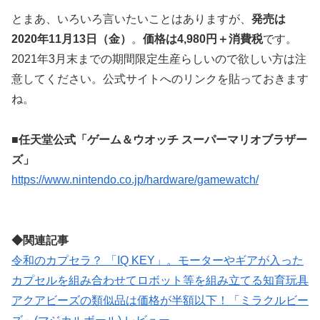
とまあ、いろいろ言いたいことはありますが、
発売は
2020年11月13日（金）
。
価格は4,980円＋消費税
です。
2021年3月末までの期間限定生産らしいので欲しい方は注
意してください。公式サイトへのリンクを貼っておきます
ね。
■任天堂公式「ゲーム＆ウオッチ スーパーマリオブラザー
ズ」
https://www.nintendo.co.jp/hardware/gamewatch/
◆関連記事
令和のカプセラ？ 「IQ KEY」。モーターやギアが入った
カプセルを組み合わせてロボット等を組み立てる知育玩具
アクアビーズの類似品は価格が半額以下！「ミラクルビー