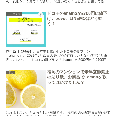
ん、表紙をよく見てください。 間違いなく「るるぶ」と書いてあり
ます。 ナンジャコリャ！！ あの「るるぶ」がつ...
ドコモのahamoが2700円に値下
IT・カメラ
げ。povo、LINEMOはどう動
く？
昨年12月に発表し、日本中を驚かせたドコモの新プラン
「ahamo」。 2021年3月26日の提供開始直前にいきなり値下げを発
表しました。 ドコモの新プラン「ahamo」が2980円から2700円に
値下げ 最近、スマホ関係では驚いてばかり...
福岡のマンションで米津玄師禁止
音楽
の貼り紙。お風呂でLemonを歌
ってはいけません？
これはすごい。ちょっとした衝撃です。 福岡のUber配達員日記(福岡)