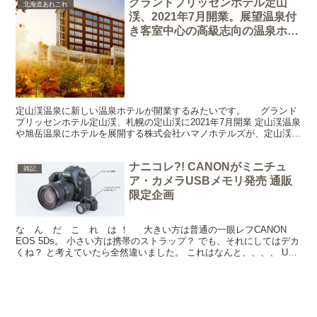
グランドブリッセンホテル定山
北海道あれこれ
渓、2021年7月開業。展望温泉付
き客室中心の高級志向の温泉ホテ
ル【追記】開業しました！紹介動
画あり
定山渓温泉に新しい温泉ホテルが開業するみたいです。 グランド
ブリッセンホテル定山渓、札幌の定山渓に2021年7月開業 定山渓温泉
や旭岳温泉にホテルを展開する株式会社ハマノホテルズが、定山渓温
泉に新しい温泉ホテルを開業するとのことです。そ...
ナニコレ?! CANONがミニチュ
雑記
ア・カメラUSBメモリ発売 通販
限定企画
な ん だ こ れ は ！ 大きい方は普通の一眼レフCANON
EOS 5Ds。 小さい方は携帯のストラップ？ でも、それにしてはデカ
くね？ と考えていたら全然違いました。 これはなんと、、、、 USB
メモリなんです！！ キャノンオ...