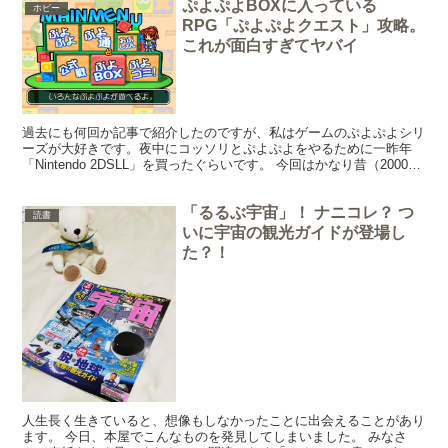
ぷよぷよBOXに入っている
ホビー
RPG「ぷよぷよクエスト」攻略。
これが面白すぎてヤバイ
過去にも何回か記事で紹介したのですが、私はゲームのぷよぷよシリ
ーズが大好きです。夜中にコッソリとぷよぷよをやるために一昨年
「Nintendo 2DSLL」を買ったぐらいです。 今回はかなり昔（2000
年）に発売になったぷよぷよシリーズ「ぷよ...
「るるぶ宇宙」！ ナニコレ？ つ
読書
いに宇宙の観光ガイドが登場し
た？！
人生長く生きていると、想像もしなかったことに出会えることがあり
ます。 今日、本屋でこんなものを発見してしまいました。 みなさ