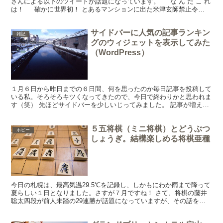
さんによる以下のツイートが話題になっています。 な ん だ こ れ
は！ 確かに世界初！ とあるマンションに出た米津玄師禁止令
久々に大笑いさせていただきました。...
サイドバーに人気の記事ランキン
雑記
グのウィジェットを表示してみた
（WordPress）
１月６日から昨日までの６日間、何を思ったのか毎日記事を投稿して
いる私。そろそろキツくなってきたので、今日で終わりかと思われま
す（笑） 先ほどサイドバーを少しいじってみました。 記事が増えて
から追加しようと思っていた「タグクラウド」と「人気の...
５五将棋（ミニ将棋）とどうぶつ
ホビー
しょうぎ。結構楽しめる将棋亜種
今日の札幌は、最高気温29.5℃を記録し、しかもにわか雨まで降って
夏らしい１日となりました。さすが７月ですね！ さて、将棋の藤井
聡太四段が前人未踏の29連勝が話題になっていますが、その話を聞
いた５歳の娘が将棋に興味を持ったようです。せっかく...