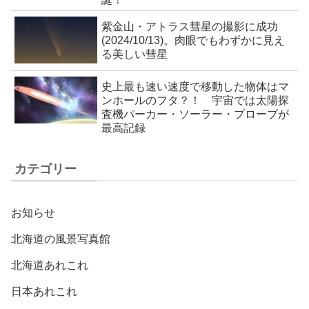
紫金山・アトラス彗星の撮影に成功
(2024/10/13)。肉眼でもわずかに見え
る美しい彗星
史上最も速い速度で移動した物体はマ
ンホールのフタ？！ 宇宙では太陽探
査機パーカー・ソーラー・プローブが
最高記録
カテゴリー
お知らせ
北海道の風景写真館
北海道あれこれ
日本あれこれ