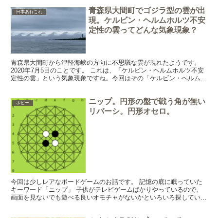
青森県大間町でゴジラ型の雲が出
日本あれこれ
現。ケルビン・ヘルムホルツ不安
定性の雲ってどんな気象現象？
青森県大間町から津軽海峡の方向に不思議な雲が現れたようです。
2020年7月5日のことです。 これは、「ケルビン・ヘルムホルツ不安
定性の雲」という気象現象ですね。今回はその「ケルビン・ヘルムホ
ルツ不安定性の雲」についてお話ししたいと思います。...
ニップ。円形の盤で戦う角が無い
ホビー
リバーシ。円形オセロ。
今回は少しレアなボードゲームのお話です。 記憶の底に眠っていた
キーワード「ニップ」 子供がテレビゲームばかりやっているので、
画面を見ないでも遊べる良いオモチャがないかといろいろ探していた
とき、偶然それを発見しました。 株式会社ハナヤマが出し...