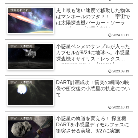
史上最も速い速度で移動した物体
世界あれこれ
はマンホールのフタ？！ 宇宙で
は太陽探査機パーカー・ソーラ
ー・プローブが最高記録
2024.10.11
小惑星ベンヌのサンプルが入った
宇宙・天体観測
カプセルが9/24に地球へ。小惑星
探査機オサイリス・レックス
（OSIRIS-REx）【NASA】
2023.09.19
DART計画成功！衝突の瞬間の映
宇宙・天体観測
像や衝突後の小惑星の軌道につい
て
2022.10.13
小惑星の軌道を変えろ！ 探査機
宇宙・天体観測
DARTを小惑星ディモルフォスに
衝突させる実験、9/27に実施