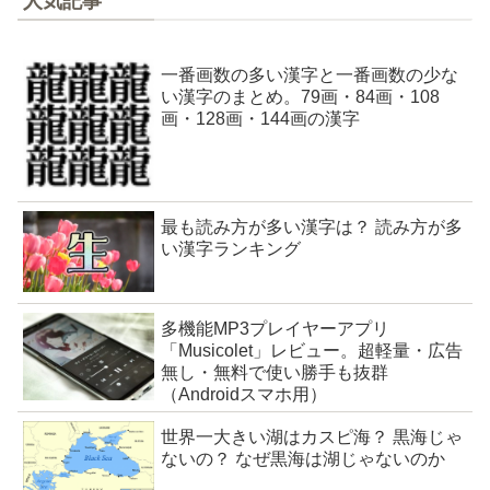
人気記事
一番画数の多い漢字と一番画数の少な
い漢字のまとめ。79画・84画・108
画・128画・144画の漢字
最も読み方が多い漢字は？ 読み方が多
い漢字ランキング
多機能MP3プレイヤーアプリ
「Musicolet」レビュー。超軽量・広告
無し・無料で使い勝手も抜群
（Androidスマホ用）
世界一大きい湖はカスピ海？ 黒海じゃ
ないの？ なぜ黒海は湖じゃないのか