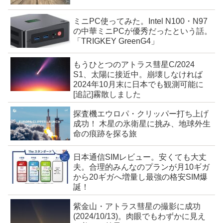
ミニPC使ってみた。Intel N100・N97
の中華ミニPCが優秀だったという話。
「TRIGKEY GreenG4」
もうひとつのアトラス彗星C/2024
S1、太陽に接近中。崩壊しなければ
2024年10月末に日本でも観測可能に
[追記]霧散しました
探査機エウロパ・クリッパー打ち上げ
成功！ 木星の氷衛星に挑み、地球外生
命の痕跡を探る旅
日本通信SIMレビュー。安くても大丈
夫。合理的みんなのプランが月10ギガ
から20ギガへ増量し最強の格安SIM爆
誕！
紫金山・アトラス彗星の撮影に成功
(2024/10/13)。肉眼でもわずかに見え