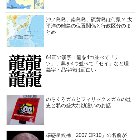
沖ノ鳥島、南鳥島、硫黄島は何県？ 太
平洋の離島の位置関係と行政区分のま
とめ
64画の漢字！龍を4つ並べて「テ
ツ」、興を4つ並べて「セイ」など理
義字・品字様は面白い
のらくろガムとフィリックスガムの歴
史と私の盛大な勘違いのお話
準惑星候補「2007 OR10」の名前が