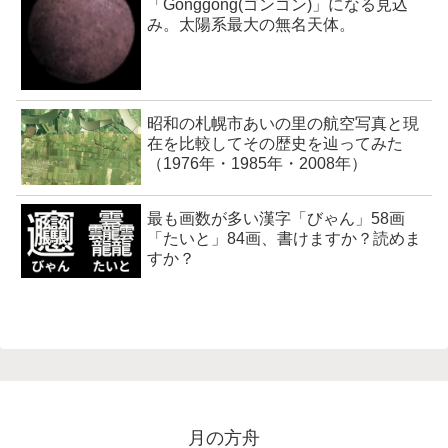
「Gonggong(ゴンゴン)」になる見込
み。太陽系最大の無名天体。
昭和の札幌市あいの里の航空写真と現
在を比較してその歴史を辿ってみた
（1976年・1985年・2008年）
最も画数が多い漢字「びゃん」58画
「たいと」84画、書けますか？読めま
すか？
月の方舟