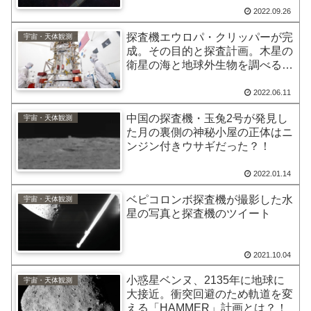
2022.09.26
探査機エウロパ・クリッパーが完
宇宙・天体観測
成。その目的と探査計画。木星の
衛星の海と地球外生物を調べる旅
へ
2022.06.11
中国の探査機・玉兔2号が発見し
宇宙・天体観測
た月の裏側の神秘小屋の正体はニ
ンジン付きウサギだった？！
2022.01.14
ベピコロンボ探査機が撮影した水
宇宙・天体観測
星の写真と探査機のツイート
2021.10.04
小惑星ベンヌ、2135年に地球に
宇宙・天体観測
大接近。衝突回避のため軌道を変
える「HAMMER」計画とは？！