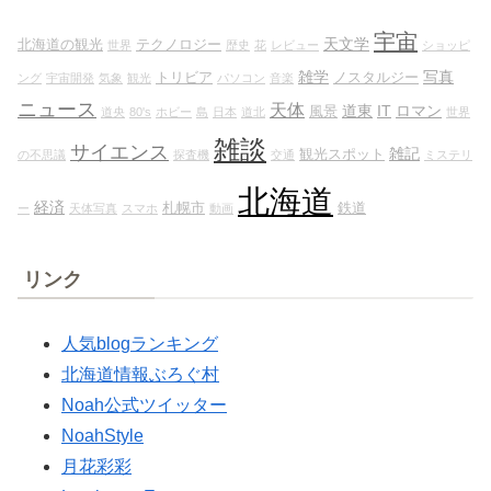
宇宙
天文学
北海道の観光
テクノロジー
世界
歴史
花
レビュー
ショッピ
雑学
写真
トリビア
ノスタルジー
ング
宇宙開発
気象
観光
パソコン
音楽
ニュース
天体
道東
IT
ロマン
風景
道央
80's
ホビー
島
日本
道北
世界
雑談
サイエンス
雑記
観光スポット
の不思議
探査機
交通
ミステリ
北海道
経済
札幌市
鉄道
ー
天体写真
スマホ
動画
リンク
人気blogランキング
北海道情報ぶろぐ村
Noah公式ツイッター
NoahStyle
月花彩彩