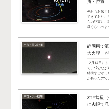
角・位置
先月もお伝えし
てきており、
らの記事に、
級ぐらいのよ
資料によると
程度の明るさに.
宇宙・天体観測
静岡県で流
大火球」が
12月14日
て、残念なが
結構すごかっ
があったので
火球」が観測
されました。 
宇宙・天体観測
ZTF彗星（
に肉眼で見