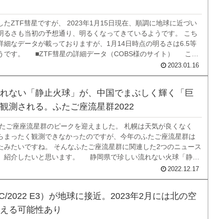
たZTF彗星ですが、 2023年1月15日現在、順調に地球に近づい
明るさも当初の予想通り、明るくなってきているようです。 こち
詳細なデータが載っておりますが、1月14日時点の明るさは6.5等
うです。 ■ZTF彗星の詳細データ（COBS様のサイト） この
、このまま順調に地球に近づけば、最接近する2月1日には5.1等級
2023.01.16
..
れない「静止火球」が、中国でまぶしく輝く「巨
観測される。ふたご座流星群2022
にふたご座座流星群のピークを迎えました。 札幌は天気が良くなく
らまったく観測できなかったのですが、今年のふたご座流星群は
たみたいですね。 そんなふたご座流星群に関連した2つのニュース
、紹介したいと思います。 静岡県で珍しい流れない火球「静止
される 12月14日の夜8時頃、静岡県の富士市で珍しい火球が観測
2022.12.17
火球というのは流れ...
C/2022 E3）が地球に接近。2023年2月には北の空
える可能性あり