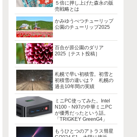
５倍に押し上げた森永の販
売戦略とは
かみゆうべつチューリップ
公園のチューリップ2025
百合が原公園のダリア
2025［テスト投稿］
札幌で早い初積雪。初雪と
初積雪の違いは？ 札幌の
過去10年間の実績
ミニPC使ってみた。Intel
N100・N97の中華ミニPC
が優秀だったという話。
「TRIGKEY GreenG4」
もうひとつのアトラス彗星