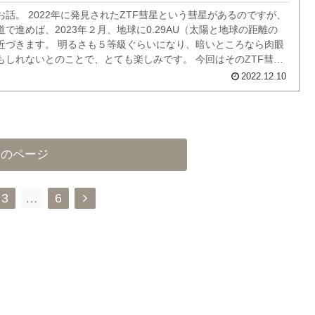
話。 2022年に発見されたZTF彗星という彗星があるのですが、
で進めば、2023年２月、地球に0.29AU（太陽と地球の距離の
まで近づきます。 明るさも５等級ぐらいになり、暗いところなら肉眼
もしれないとのことで、とても楽しみです。 今回はそのZTF彗星
体としての特性や見える時期、方角など、現在わかっていること
2022.12.10
思います。...
次のページ
次
3
…
6
へ