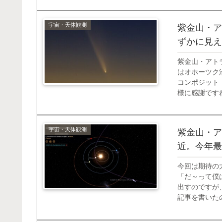
しょ？ 識別し
宇宙・天体観測
紫金山・アト
ずかに見え
紫金山・アトラス
はオホーツク沿岸で
コンポジット
様に感謝です
ニュースまで
宇宙・天体観測
紫金山・ア
近。今年最
今回は期待の
「だ～って僕
出すのですが
記事を書いた
「紫金山・ア
級の明るさにな