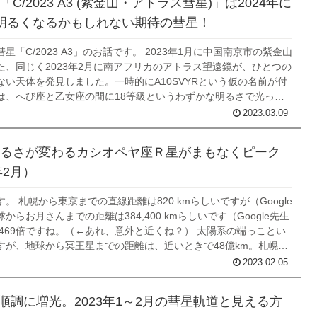
C/2023 A3 (紫金山・アトラス彗星)」は2024年に
明るくなるかもしれない期待の彗星！
星「C/2023 A3」のお話です。 2023年1月に中国南京市の紫金山
た、同じく2023年2月に南アフリカのアトラス望遠鏡が、ひとつの
ない天体を発見しました。一時的にA10SVYRという仮の名前が付
は、へび座と乙女座の間に18等級というわずかな明るさで光って
の後、それは彗星と認められ、「C/2023 A3」という符号と発見
2023.03.09
るさが変わるカシオペヤ座Ｒ星がまもなくピーク
年2月）
。 札幌から東京までの直線距離は820 kmらしいですが（Google
からお月さんまでの距離は384,400 kmらしいです（Google先生
そ469倍ですね。（←あれ、意外と近くね？） 太陽系の端っことい
すが、地球から冥王星までの距離は、近いときで48億km。札幌－
,800,000倍です。新幹線で行くと1800年もかかるそうです（...
2023.02.05
、順調に増光。2023年1～2月の彗星軌道と見える方