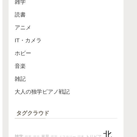
雑学
読書
アニメ
IT・カメラ
ホビー
音楽
雑記
大人の独学ピアノ戦記
タグクラウド
北
雑学
風景
トリビア
世界
道北
音楽
ミステリー
日本