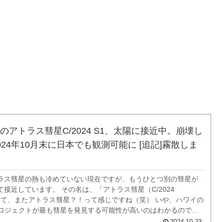
のアトラス彗星C/2024 S1、太陽に接近中。崩壊し
024年10月末に日本でも観測可能に [追記]霧散しま
ラス彗星の熱も冷めていない現在ですが、もうひとつ別の彗星が
接近しています。 その名は、「アトラス彗星（C/2024
 って、またアトラス彗星？！って感じですね（笑） いや、ハワイの
測プロジェクトが最も彗星を発見する可能性が高いのはわかるのです
見した彗星の名前が全部「アトラス彗星」にするのはどうなんで