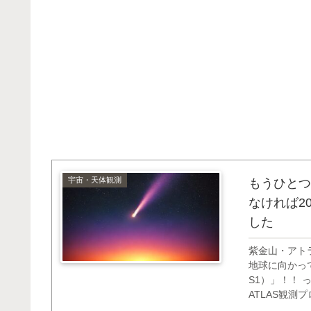
宇宙・天体観測
もうひとつ
なければ2
した
紫金山・アト
地球に向かって
S1）」！！
ATLAS観
が、そこで発