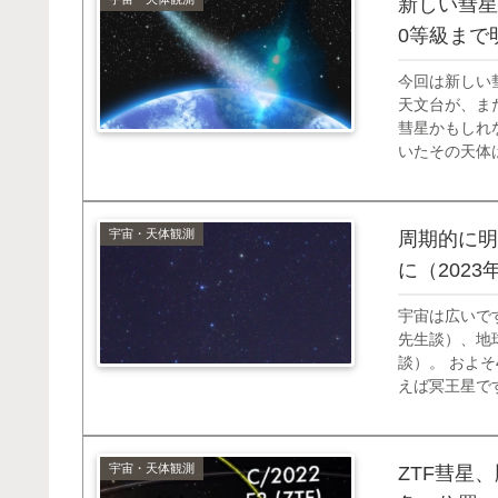
新しい彗星「
0等級まで
今回は新しい彗
天文台が、ま
彗星かもしれ
いたその天体
いました。 そ
した２者の...
宇宙・天体観測
周期的に明
に（2023
宇宙は広いです
先生談）、地球
談）。 およ
えば冥王星で
東京間の、約5
宇宙・天体観測
ZTF彗星