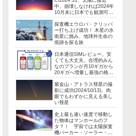
C/2024 S1、太陽に接近
中。崩壊しなければ2024年
10月末に日本でも観測可能
に [追記]霧散しました
探査機エウロパ・クリッパ
ー打ち上げ成功！ 木星の氷
衛星に挑み、地球外生命の
痕跡を探る旅
日本通信SIMレビュー。安
くても大丈夫。合理的みん
なのプランが月10ギガから
20ギガへ増量し最強の格安
SIM爆誕！
紫金山・アトラス彗星の撮
影に成功(2024/10/13)。肉
眼でもわずかに見える美し
い彗星
史上最も速い速度で移動し
た物体はマンホールのフ
タ？！ 宇宙では太陽探査
機パーカー・ソーラー・プ