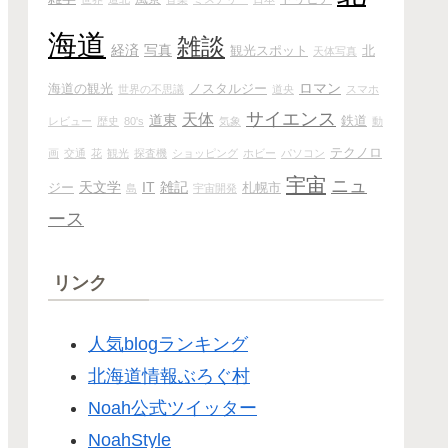
海道
雑談
経済
写真
観光スポット
北
天体写真
ロマン
海道の観光
ノスタルジー
世界の不思議
道央
スマホ
サイエンス
天体
道東
鉄道
レビュー
歴史
80's
気象
動
テクノロ
画
交通
花
観光
探査機
ショッピング
ホビー
パソコン
宇宙
ニュ
天文学
IT
雑記
ジー
札幌市
島
宇宙開発
ース
リンク
人気blogランキング
北海道情報ぶろぐ村
Noah公式ツイッター
NoahStyle