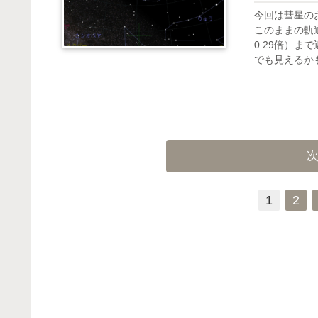
今回は彗星のお
このままの軌道
0.29倍）
でも見えるか
について、天
をまとめたいと
1
2