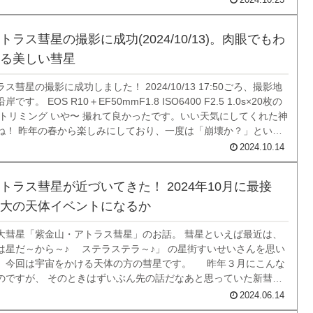
2024.10.23
にくいですよね。最近の彗...
ラス彗星の撮影に成功(2024/10/13)。肉眼でもわ
る美しい彗星
彗星の撮影に成功しました！ 2024/10/13 17:50ごろ、撮影地
す。 EOS R10＋EF50mmF1.8 ISO6400 F2.5 1.0s×20枚の
 トリミング いや〜 撮れて良かったです。いい天気にしてくれた神
ね！ 昨年の春から楽しみにしており、一度は「崩壊か？」という
流れたのですが、こうして無事に拝むことができま...
2024.10.14
トラス彗星が近づいてきた！ 2024年10月に最接
大の天体イベントになるか
大彗星「紫金山・アトラス彗星」のお話。 彗星といえば最近は、
は星だ～から～♪ ステラステラ～♪」 の星街すいせいさんを思い
、今回は宇宙をかける天体の方の彗星です。 昨年３月にこんな
のですが、 そのときはずいぶん先の話だなあと思っていた新彗星
トラス彗星」が、だんだん近づいてきました。 なんと言っても0等
2024.06.14
ることが予想され...