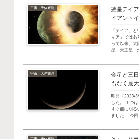
宇宙・天体観測
惑星テイア
イアントイ
「テイア」とい
ィア」ではあ
って以来、太
星・天王星・
きな惑星が存
近の小惑星の軌
宇宙・天体観測
金星と三日
もなく最大
昨日（2023
した。 １つ
すぐ側に明る
ました。 今
2023/3/
いることに気が
宇宙・天体観測