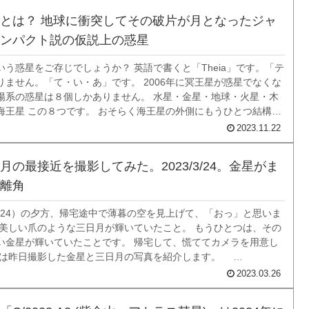
とは？ 地球に衝突してその破片が月となったジャ
ンパクト説の仮説上の惑星
う惑星をご存じでしょうか？ 英語で書くと「Theia」です。「テ
りません。「て・い・あ」です。 2006年に冥王星が惑星でなくな
陽系の惑星は８個しかありません。 水星・金星・地球・火星・木
海王星 この８つです。 おそらく海王星の外側にもうひとつ結構大
在するはずなのですが、現時点ではまだ発見されていません。付
2023.11.22
道の歪さから推測...
月の最接近を撮影してみた。2023/3/24。金星がま
離角
/3/24）の夕方、帰宅途中で薄暮の空を見上げて、「おっ」と思いま
は美しい爪のような三日月が輝いていたこと。 もうひとつは、その
い金星が輝いていたことです。 帰宅して、慌ててカメラを用意し
回は昨日撮影した金星と三日月の写真を紹介します。
24 金星と月のランデブー 先週ぐらいから夕方の空に明るい星が輝いて
2023.03.26
ついていまし...