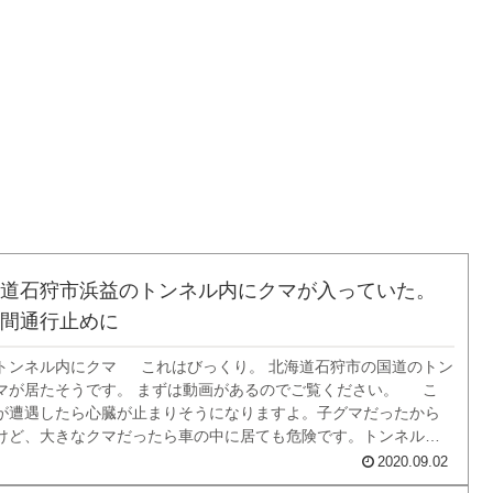
道石狩市浜益のトンネル内にクマが入っていた。
間通行止めに
トンネル内にクマ これはびっくり。 北海道石狩市の国道のトン
マが居たそうです。 まずは動画があるのでご覧ください。 こ
が遭遇したら心臓が止まりそうになりますよ。子グマだったから
けど、大きなクマだったら車の中に居ても危険です。トンネルだ
も難しいと思いますが、できるだけ距離をとった方がよいです。
2020.09.02
日の出来事で、午後１０時...