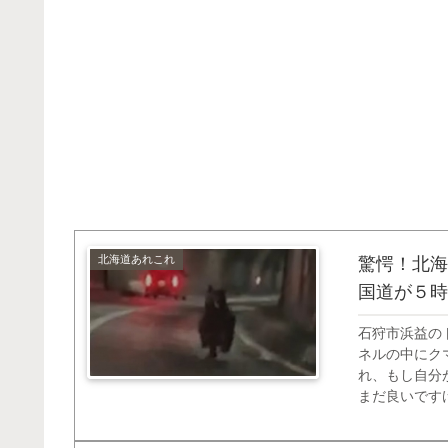
北海道あれこれ
驚愕！北海
国道が５時
石狩市浜益の
ネルの中にク
れ、もし自分
まだ良いです
と引き返すの
これは８月２９