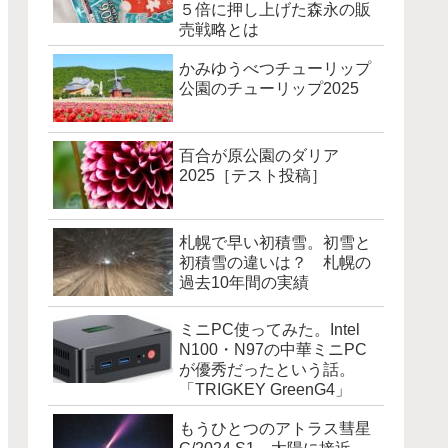
５倍に押し上げた森永の販
売戦略とは
かみゆうべつチューリップ
公園のチューリップ2025
百合が原公園のダリア
2025［テスト投稿］
札幌で早い初積雪。初雪と
初積雪の違いは？ 札幌の
過去10年間の実績
ミニPC使ってみた。Intel
N100・N97の中華ミニPC
が優秀だったという話。
「TRIGKEY GreenG4」
もうひとつのアトラス彗星