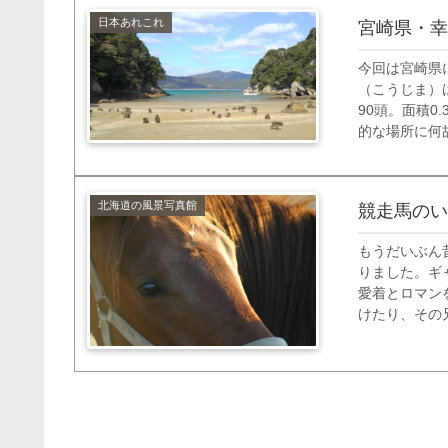
日本あれこれ
宮崎県・幸
今回は宮崎県
（こうじま）
90頭。面積
的な場所に何
生息地である
されています。
北海道の風景写真館
競走馬のい
もうだいぶん
りました。ギ
愛着とロマン
けたり、その
よね。 そし
まさかの優勝を