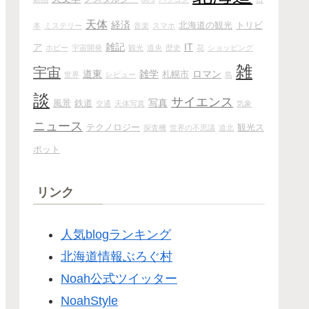
天体
経済
北海道の観光
トリビ
本
ミステリー
音楽
スマホ
雑記
IT
ア
ホビー
宇宙開発
観光
道央
歴史
花
ショッピング
雑
宇宙
道東
雑学
ロマン
札幌市
世界
レビュー
島
談
サイエンス
写真
風景
鉄道
交通
天体写真
気象
ニュース
テクノロジー
観光ス
探査機
世界の不思議
道北
ポット
リンク
人気blogランキング
北海道情報ぶろぐ村
Noah公式ツイッター
NoahStyle