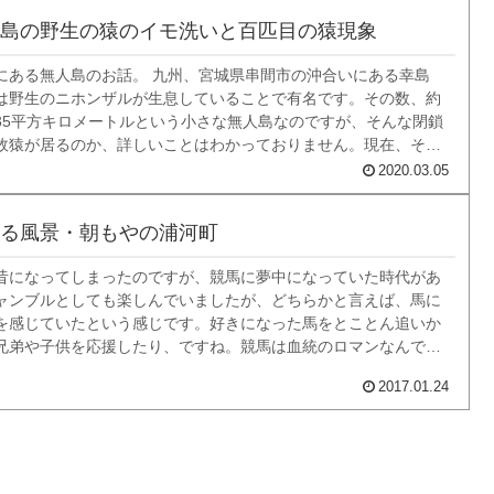
島の野生の猿のイモ洗いと百匹目の猿現象
にある無人島のお話。 九州、宮城県串間市の沖合いにある幸島
は野生のニホンザルが生息していることで有名です。その数、約
0.35平方キロメートルという小さな無人島なのですが、そんな閉鎖
故猿が居るのか、詳しいことはわかっておりません。現在、その
島全体は国の天然記念物に指定され、文化財保護法によって保護
2020.03.05
 場所はここ。 島は島なのです...
る風景・朝もやの浦河町
昔になってしまったのですが、競馬に夢中になっていた時代があ
ャンブルとしても楽しんでいましたが、どちらかと言えば、馬に
を感じていたという感じです。好きになった馬をとことん追いか
兄弟や子供を応援したり、ですね。競馬は血統のロマンなんです
て、競馬にはたくさんの物語があります。 引退レースの有馬記念で
2017.01.24
飾ったオグリキャップ。 親子３代...