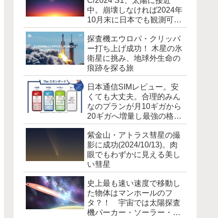
C/2024 S1、太陽に接近
中。崩壊しなければ2024年
10月末に日本でも観測可能
に [追記]霧散しました
探査機エウロパ・クリッパ
ー打ち上げ成功！ 木星の氷
衛星に挑み、地球外生命の
痕跡を探る旅
日本通信SIMレビュー。安
くても大丈夫。合理的みん
なのプランが月10ギガから
20ギガへ増量し最強の格安
SIM爆誕！
紫金山・アトラス彗星の撮
影に成功(2024/10/13)。肉
眼でもわずかに見える美し
い彗星
史上最も速い速度で移動し
た物体はマンホールのフ
タ？！ 宇宙では太陽探査
機パーカー・ソーラー・プ