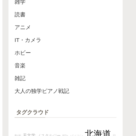
雑学
読書
アニメ
IT・カメラ
ホビー
音楽
雑記
大人の独学ピアノ戦記
タグクラウド
北海道
天文学
ノスタルジー
動画
80's
パソコン
日