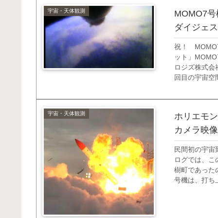
宇宙・天体観測
MOMO7
ダイジェス
祝！ MOM
ット」MOMO
ロジズ株式会社
回目の宇宙空
いたのですが
だろ？ あれは
宇宙・天体観測
ホリエモン
カメラ映像
民間初の宇宙
ログでは、こ
樹町であったの
号機は、打ち
のは危険があ
上空であり、宇