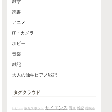
雑学
読書
アニメ
IT・カメラ
ホビー
音楽
雑記
大人の独学ピアノ戦記
タグクラウド
サイエンス
写真
雑記
観光スポット
札幌市
レビュー