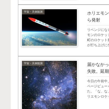
宇宙・天体観測
ホリエモン
ら発射
リベンジにな
モンのロケット
町のロケット
が打ち上げに
介しておきます
を発表しました
宇宙・天体観測
届かなかっ
失敗。延期
今日の午前中
ページビュー
た。「な、な
リエモンロケ
ス数が延び、2
（笑） ちなみ