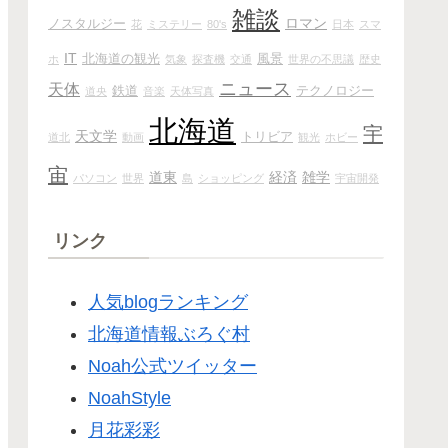
雑談
ロマン
ノスタルジー
花
ミステリー
80's
日本
スマ
IT
北海道の観光
風景
ホ
気象
探査機
交通
世界の不思議
歴史
ニュース
天体
鉄道
テクノロジー
道央
音楽
天体写真
北海道
宇
天文学
トリビア
道北
動画
観光
ホビー
宙
道東
経済
雑学
パソコン
世界
島
ショッピング
宇宙開発
リンク
人気blogランキング
北海道情報ぶろぐ村
Noah公式ツイッター
NoahStyle
月花彩彩