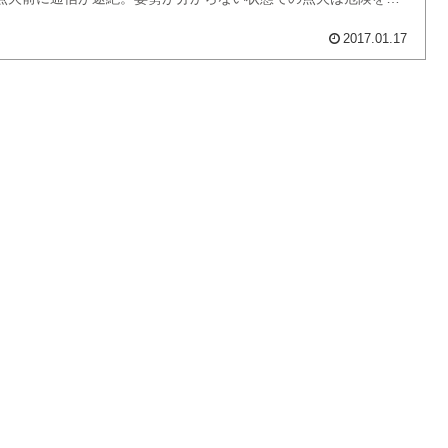
たとのことです。 今回のロケットは超小型人工衛星TRICOM-
2017.01.17
打ち上げて、軌道...