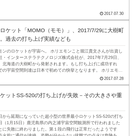
2017.07.30
ロケット「MOMO（モモ）」、2017/7/29に大樹町
。過去の打ち上げ実績なども
モンのロケットが宇宙へ。 ホリエモンこと堀江貴文さんが出資し
社・インターステラテクノロジズ株式会社が、2017年7月29日、
、北海道の大樹町から発射されます。もし打ち上げに成功すれ
での宇宙空間到達は日本で初めての快挙となります。 ホリエモ
アの時代から宇宙事業の夢を語っていたのを良く覚えています。
2017.07.28
ってみたいような話もしていまし...
ケットSS-520の打ち上げが失敗－その大きさや重
11日から延期になっていた超小型の世界最小ロケットSS-520の打ち
日（1月15日）鹿児島県の内之浦宇宙空間観測所で行われました
とに失敗に終わりました。第１段の飛行は正常だったようです
点火前に通信が途絶。姿勢が分からない状態での点火は危険を伴