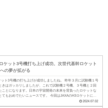
H3ロケット3号機打ち上げ成功。次世代基幹ロケット
への夢が拡がる
ロケット3号機の打ち上げが成功しましたね。 昨年３月に試験機１号
ときはガッカリしましたが、これで試験機２号機、３号機と２回
たことになります。日本の宇宙開発の未来を背負ったロケットな
とてもおめでたいニュースです。 今回はJAXAのH3ロケットにに
でのロケットと何が違うかなどをお話したいと思います。 H3
2024.07.02
ついて JAX...