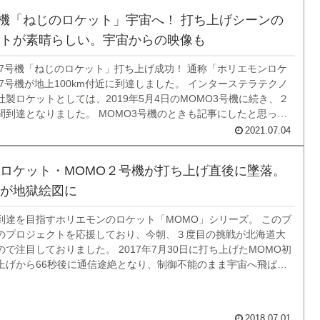
号機「ねじのロケット」宇宙へ！ 打ち上げシーンの
トが素晴らしい。宇宙からの映像も
O7号機「ねじのロケット」打ち上げ成功！ 通称「ホリエモンロケ
7号機が地上100km付近に到達しました。 インターステラテクノ
製ロケットとしては、2019年5月4日のMOMO3号機に続き、２
間到達となりました。 MOMO3号機のときも記事にしたと思って
、このブログに載っているのは2号機まででしたね（汗） なんで
2021.07.04
夢だったの...
ロケット・MOMO２号機が打ち上げ直後に墜落。
が地獄絵図に
到達を目指すホリエモンのロケット「MOMO」シリーズ。 このブ
のプロジェクトを応援しており、今朝、３度目の挑戦が北海道大
で注目しておりました。 2017年7月30日に打ち上げたMOMO初
上げから66秒後に通信途絶となり、制御不能のまま宇宙へ飛ばす
るため、緊急停止コマンドを送りました。最高到達地点は約20km
宙と言われる10...
2018.07.01