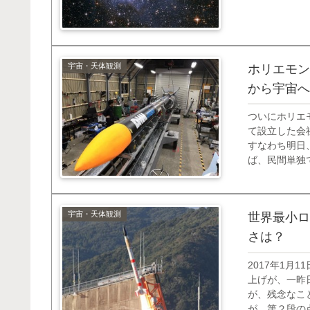
宇宙・天体観測
ホリエモン
から宇宙へ
ついにホリエ
て設立した会
すなわち明日
ば、民間単独
ン、ライブド
火星の開発をや
宇宙・天体観測
世界最小ロ
さは？
2017年1月
上げが、一昨
が、残念なこ
が、第２段の