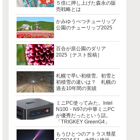
５倍に押し上げた森永の販
売戦略とは
かみゆうべつチューリップ
公園のチューリップ2025
百合が原公園のダリア
2025［テスト投稿］
札幌で早い初積雪。初雪と
初積雪の違いは？ 札幌の
過去10年間の実績
ミニPC使ってみた。Intel
N100・N97の中華ミニPC
が優秀だったという話。
「TRIGKEY GreenG4」
もうひとつのアトラス彗星