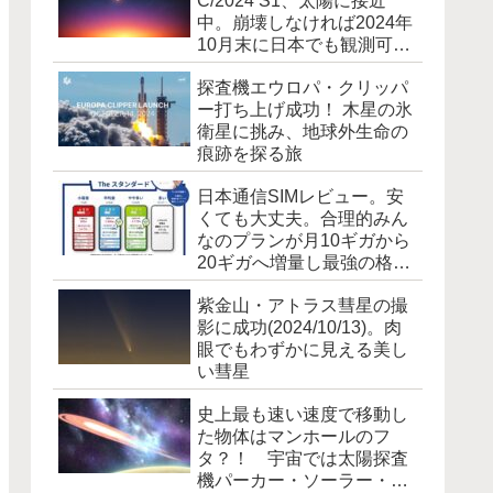
C/2024 S1、太陽に接近
中。崩壊しなければ2024年
10月末に日本でも観測可能
に [追記]霧散しました
探査機エウロパ・クリッパ
ー打ち上げ成功！ 木星の氷
衛星に挑み、地球外生命の
痕跡を探る旅
日本通信SIMレビュー。安
くても大丈夫。合理的みん
なのプランが月10ギガから
20ギガへ増量し最強の格安
SIM爆誕！
紫金山・アトラス彗星の撮
影に成功(2024/10/13)。肉
眼でもわずかに見える美し
い彗星
史上最も速い速度で移動し
た物体はマンホールのフ
タ？！ 宇宙では太陽探査
機パーカー・ソーラー・プ