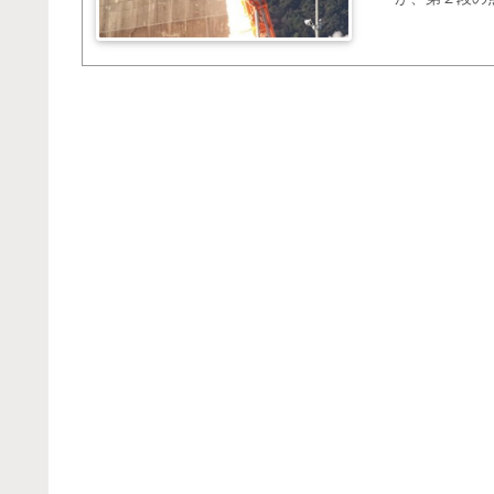
うため、断念し
1（約3kg）を