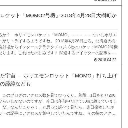
ロケット「MOMO2号機」2018年4月28日大樹町か
るか？ ホリエモンロケット「MOMO」－－－－－ ついにホリエ
がリトライするようですね。 2018年4月28日ごろ、北海道大樹
発射場からインターステラテクノロジズ社のロケットMOMO2号機
なります。これはたのしみです！ 関連するツイッターの記事を紹
。 本日、4月28日（土）にMOMO2号機の打上げ実験を行うこと
2018.04.22
。打上げの...
た宇宙 － ホリエモンロケット「MOMO」打ち上げ
の経緯なども
、このブログのアクセス数を見てびっくり。普段、1日あたり200
ぐらいしかないのですが、今日は午前中だけで300は超えていまし
、な、なんだこりゃ！」と思って調べて見たら、先日投稿したホ
ットの記事にアクセスが集中していたんですね。 その後のアクセ
2:30現在、690ページビューです。このブログの最高記録ですね
に、この1ヶ月のア...