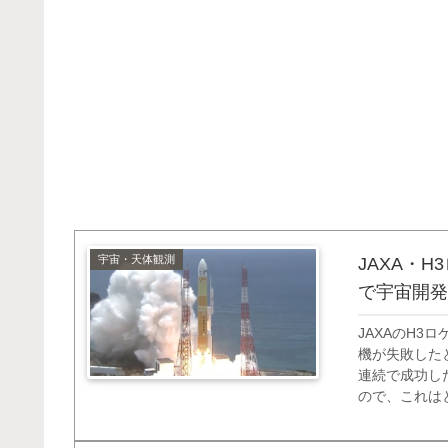
宇宙・天体観測
JAXA・
で宇宙開発
JAXAのH3
機が失敗した
連続で成功し
ので、これは
ついて、今ま
ロケット３号機に