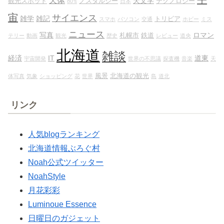
天文学
観光スポット
ノスタルジー
テクノロジー
80's
日本
宙
サイエンス
雑学
雑記
トリビア
スマホ
パソコン
交通
ホビー
ミス
ニュース
写真
ロマン
札幌市
鉄道
テリー
動画
観光
歴史
レビュー
道央
北海道
雑談
経済
IT
道東
宇宙開発
世界の不思議
探査機
音楽
天
風景
北海道の観光
体写真
気象
ショッピング
花
世界
島
道北
リンク
人気blogランキング
北海道情報ぶろぐ村
Noah公式ツイッター
NoahStyle
月花彩彩
Luminoue Essence
日曜日のガジェット