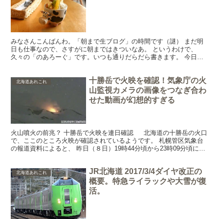
みなさんこんばんわ。「朝まで生ブログ」の時間です（謎） まだ明
日も仕事なので、さすがに朝まではきついなあ。 というわけで、
久々の「のあろーぐ」です。いつも通りだらだら書きます。 今日は
結構早い時間からパソに向かっていたのですが、サイドバーに...
十勝岳で火映を確認！気象庁の火
北海道あれこれ
山監視カメラの画像をつなぎ合わ
せた動画が幻想的すぎる
火山噴火の前兆？ 十勝岳で火映を連日確認 北海道の十勝岳の火口
で、ここのところ火映が確認されているようです。 札幌管区気象台
の報道資料によると、 昨日（８日）19時44分頃から23時09分頃にか
けて62-2火口付近で微弱な火映を観測しま...
JR北海道 2017/3/4ダイヤ改正の
北海道あれこれ
概要。特急ライラックや大雪が復
活。