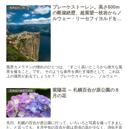
プレーケストーレン。高さ600m
世界あれこれ
の断崖絶壁、超展望一枚岩からノ
ルウェー・リーセフィヨルドを眺
める
風景カメラマンの憧れのひとつは、「すごく高いところから雄大な風
景を撮ること」です。 そのような条件を満たす場所として、これ以
上の場所があるでしょうか？ 「プレーケストーレン」 ノルウェー・
リーセフィヨルドの雄大な風景の前にそびえ立つ、高さ6...
紫陽花 ～ 札幌百合が原公園の８
北海道の風景写真館
月の花
先日、札幌の百合が原公園に行って、いろいろと写真を撮ってきまし
た。と言っても、８月中旬の百合が原は見頃の花が少なく、消化不良