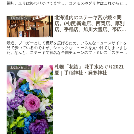
気味。ユリは終わりかけてますし、コスモスやダリヤはこれからとい
うことで、先日撮影できたのは遅咲きのユリの一種のカサブ...
北海道内のステーキ宮が続々閉
北海道あれこれ
店。(札幌)新道店、西岡店、厚別
店、手稲店、旭川大雪店、帯広白
樺店が2020年1月下旬に閉店【追
記あり】
最近、ブロガーとして視野を広げるため、いろんなニュースサイトを
見て歩いているのですが、ショックなニュースを見つけてしまいまし
た。なんと、ステーキで有名な全国チェーンのファミレス「ステーキ
宮」が、今年1月に続々と閉店するとのことです。 なぜ？...
札幌「花詣」 花手水めぐり2021
北海道あれこれ
夏｜手稲神社・発寒神社