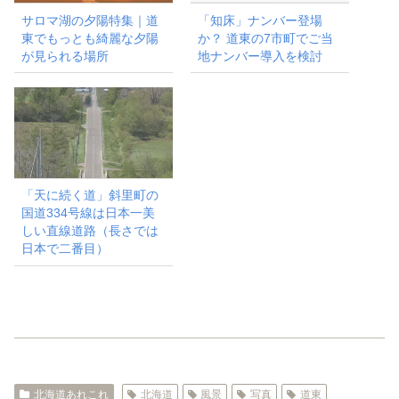
サロマ湖の夕陽特集｜道
「知床」ナンバー登場
東でもっとも綺麗な夕陽
か？ 道東の7市町でご当
が見られる場所
地ナンバー導入を検討
「天に続く道」斜里町の
国道334号線は日本一美
しい直線道路（長さでは
日本で二番目）
北海道あれこれ
北海道
風景
写真
道東