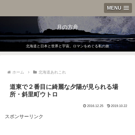
MENU
月の方舟
北海道と日本と世界と宇宙。ロマンをめぐる私の旅
ホーム
北海道あれこれ
道東で２番目に綺麗な夕陽が見られる場
所・斜里町ウトロ
2016.12.25
2019.10.22
スポンサーリンク