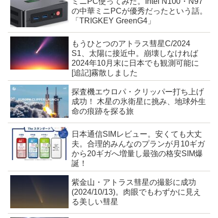
ミニPC使ってみた。Intel N100・N97
の中華ミニPCが優秀だったという話。
「TRIGKEY GreenG4」
もうひとつのアトラス彗星C/2024
S1、太陽に接近中。崩壊しなければ
2024年10月末に日本でも観測可能に
[追記]霧散しました
探査機エウロパ・クリッパー打ち上げ
成功！ 木星の氷衛星に挑み、地球外生
命の痕跡を探る旅
日本通信SIMレビュー。安くても大丈
夫。合理的みんなのプランが月10ギガ
から20ギガへ増量し最強の格安SIM爆
誕！
紫金山・アトラス彗星の撮影に成功
(2024/10/13)。肉眼でもわずかに見え
る美しい彗星