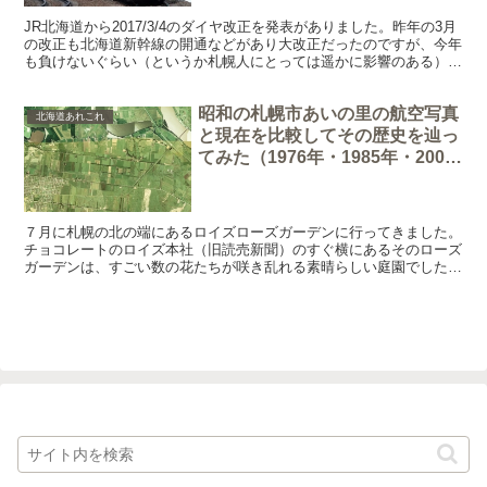
JR北海道から2017/3/4のダイヤ改正を発表がありました。昨年の3月
の改正も北海道新幹線の開通などがあり大改正だったのですが、今年
も負けないぐらい（というか札幌人にとっては遥かに影響のある）大
改正となりました。 今回の改正は、良くなった...
昭和の札幌市あいの里の航空写真
北海道あれこれ
と現在を比較してその歴史を辿っ
てみた（1976年・1985年・2008
年）
７月に札幌の北の端にあるロイズローズガーデンに行ってきました。
チョコレートのロイズ本社（旧読売新聞）のすぐ横にあるそのローズ
ガーデンは、すごい数の花たちが咲き乱れる素晴らしい庭園でした。
まあ、そのレポートは別の機会にゆっくりとすることにして...