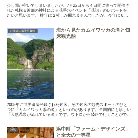
少し間が空いてしまいましたが、7月22日から４日間に渡って開催さ
れた札幌＆近郊の神社による花手水イベント「花詣」のレポートをし
たいと思います。 昨年は２社しか回れませんでしたが、今年は６社
回れたので大満足。前回は、江南神社、新琴似神社、厚別...
海から見たカムイワッカの滝と知
北海道の風景写真館
床観光船
2005年に世界遺産登録された知床。その知床の観光スポットのひと
つに「カムイワッカ湯の滝」というのがあります。全国的にも珍しい
「天然温泉が流れている滝」です。ウトロから陸路で行くことができ
ますが、世界遺産に登録されてから、厳しい立ち入り規制...
浜中町「ファーム・デザインズ」
雑記
と全天の一等星