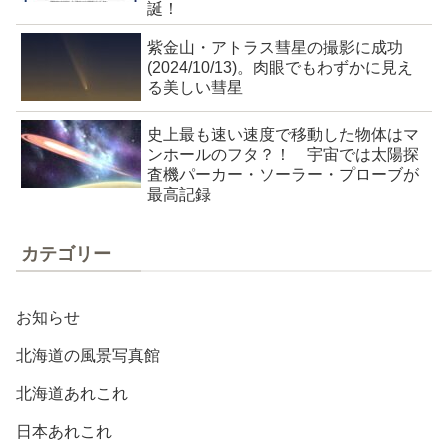
誕！
紫金山・アトラス彗星の撮影に成功
(2024/10/13)。肉眼でもわずかに見え
る美しい彗星
史上最も速い速度で移動した物体はマ
ンホールのフタ？！ 宇宙では太陽探
査機パーカー・ソーラー・プローブが
最高記録
カテゴリー
お知らせ
北海道の風景写真館
北海道あれこれ
日本あれこれ