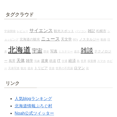
タグクラウド
サイエンス
雑記
観光スポット
札幌市
宇宙開発
レビュー
パソコン
シ
ニュース
天文学
北海道の観光
ノスタルジー
ョッピング
80's
動画
日
北海道
雑談
宇宙
写真
テクノロジ
本
歴史
ミステリー
道北
天体
雑学
道東
IT
経済
ー
風景
鉄道
気象
交通
島
世界
探査機
スマホ
ホビ
ロマン
トリビア
ー
天体写真
観光
道央
音楽
世界の不思議
花
リンク
人気blogランキング
北海道情報ぶろぐ村
Noah公式ツイッター