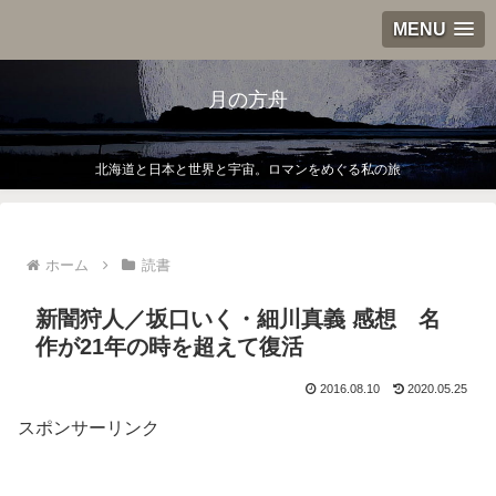
MENU
月の方舟
北海道と日本と世界と宇宙。ロマンをめぐる私の旅
ホーム
読書
新闇狩人／坂口いく・細川真義 感想 名
作が21年の時を超えて復活
2016.08.10
2020.05.25
スポンサーリンク