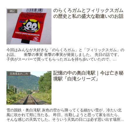
のを録画してあったんですね。私が初めてトトロを見た...
のらくろガムとフィリックスガム
雑記
の歴史と私の盛大な勘違いのお話
今回はみんなが大好きな「のらくろガム」と「フィリックスガム」の
お話。 衝撃の事実 衝撃の事実が発覚しました。 先日の話です。
子供がスーパーで買ってもらったガムを持ち歩いていたので、
「お、懐かしい。そのガム昔っからあるんだよ。のらくろガ...
記憶の中の奥白滝駅｜今は亡き秘
北海道あれこれ
境駅「白滝シリーズ」
雪の国鉄・奥白滝駅 灰色の空から降ってくる細かい雪が、冷たい北
風に吹かれて頬に当たる。 昨日、出勤しようと思って家を出たら、
そんな感じの天気でした。そういう天気の日には必ず思い出す場所が
あります。高校時代の２月、無意味に列車に乗るのが好きだ...