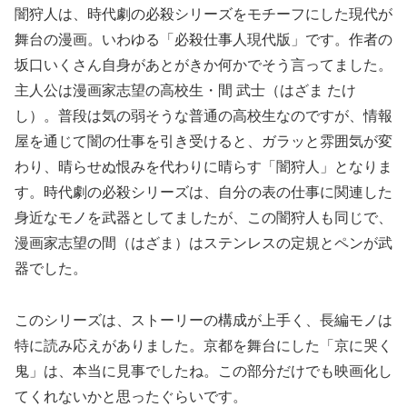
闇狩人は、時代劇の必殺シリーズをモチーフにした現代が
舞台の漫画。いわゆる「必殺仕事人現代版」です。作者の
坂口いくさん自身があとがきか何かでそう言ってました。
主人公は漫画家志望の高校生・間 武士（はざま たけ
し）。普段は気の弱そうな普通の高校生なのですが、情報
屋を通じて闇の仕事を引き受けると、ガラッと雰囲気が変
わり、晴らせぬ恨みを代わりに晴らす「闇狩人」となりま
す。時代劇の必殺シリーズは、自分の表の仕事に関連した
身近なモノを武器としてましたが、この闇狩人も同じで、
漫画家志望の間（はざま）はステンレスの定規とペンが武
器でした。
このシリーズは、ストーリーの構成が上手く、長編モノは
特に読み応えがありました。京都を舞台にした「京に哭く
鬼」は、本当に見事でしたね。この部分だけでも映画化し
てくれないかと思ったぐらいです。