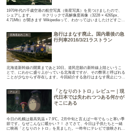
1970年代の千歳空港の航空写真（衛星写真）を見つけましたので、
シェアします。 ※クリックで高解像度画像（3228 × 4265px、
4.71Mb）が開きます Wikipediaって、わかってはいましたけどすごい
ところですね。こんな資料...
急行はまなす廃止。国内最後の急
北海道あれこれ
行列車2016/3/21ラストラン
北海道新幹線の開業まであと10日。道民悲願の新幹線上陸というこ
とで、にわかに盛り上がっている北海道ですが、その弊害と呼ばれる
ことが少なからず存在します。今回紹介する急行はまなす廃止につい
ても、そのひとつと言えましょう。 昨年（2015年）3...
「となりのトトロ」レビュー｜現
アニメ
代日本では失われつつある何かが
そこにある
今日の札幌は最高気温＋7.9℃。2月中旬と言えば一年でもっと寒い季
節です。なぜこんなに暖かい？！ さてさて、今日は子供たちと一緒
に映画「となりのトトロ」を見ました。一昨年にテレビで放映された