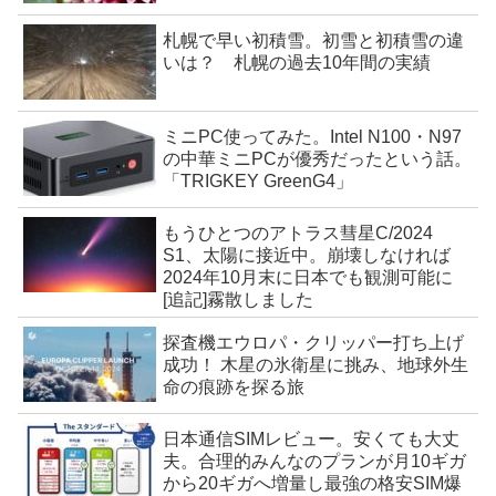
札幌で早い初積雪。初雪と初積雪の違
いは？ 札幌の過去10年間の実績
ミニPC使ってみた。Intel N100・N97
の中華ミニPCが優秀だったという話。
「TRIGKEY GreenG4」
もうひとつのアトラス彗星C/2024
S1、太陽に接近中。崩壊しなければ
2024年10月末に日本でも観測可能に
[追記]霧散しました
探査機エウロパ・クリッパー打ち上げ
成功！ 木星の氷衛星に挑み、地球外生
命の痕跡を探る旅
日本通信SIMレビュー。安くても大丈
夫。合理的みんなのプランが月10ギガ
から20ギガへ増量し最強の格安SIM爆