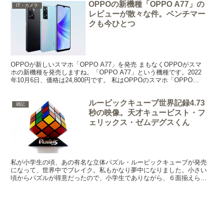
OPPOの新機種「OPPO A77」の
IT・カメラ
レビューが散々な件。ベンチマー
クも今ひとつ
OPPOが新しいスマホ「OPPO A77」を発売 まもなくOPPOがスマ
ホの新機種を発売しますね。「OPPO A77」という機種です。2022
年10月6日、価格は24,800円です。 私はOPPOのスマホ「OPPO
Reno3 A」を使って...
ルービックキューブ世界記録4.73
雑記
秒の映像。天才キュービスト・フ
ェリックス・ゼムデグスくん
私が小学生の頃、あの有名な立体パズル・ルービックキューブが発売
になって、世界中でブレイク。私もかなり夢中になりました。小さい
頃からパズルが得意だったので、小学生でありながら、６面揃えられ
るようになるまでにそれほど時間はかかりませんでした。 ...