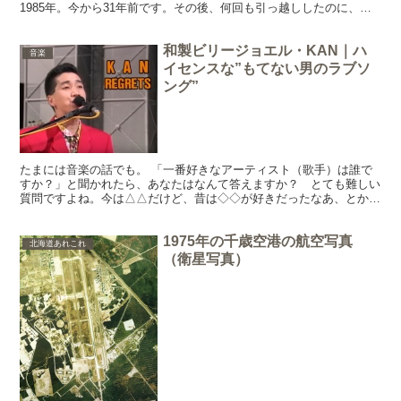
1985年。今から31年前です。その後、何回も引っ越ししたのに、よ
く無くさなっかたあ。で、そのあとに、ネットで調べて...
和製ビリージョエル・KAN｜ハ
音楽
イセンスな”もてない男のラブソ
ング”
たまには音楽の話でも。 「一番好きなアーティスト（歌手）は誰で
すか？」と聞かれたら、あなたはなんて答えますか？ とても難しい
質問ですよね。今は△△だけど、昔は◇◇が好きだったなあ、とか、
色々あると思います。私も１人には絞りきれないですね。 ...
1975年の千歳空港の航空写真
北海道あれこれ
（衛星写真）