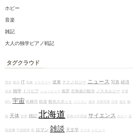
ホビー
音楽
雑記
大人の独学ピアノ戦記
タグクラウド
ニュース
IT
道東
写真
経済
テクノロジー
歴史
観光
気象
ミステリー
雑学
トリビア
風景
北海道の観光
ノスタルジー
音楽
ショッピング
交通
宇宙
札幌市
鉄道
観光スポット
80's
パソコン
道央
天体写真
日本
道北
動
北海道
サイエンス
天体
雑記
画
世界
世界の不思議
ホビー
花
雑談
ロマン
天文学
探査機
宇宙開発
島
スマホ
レビュー