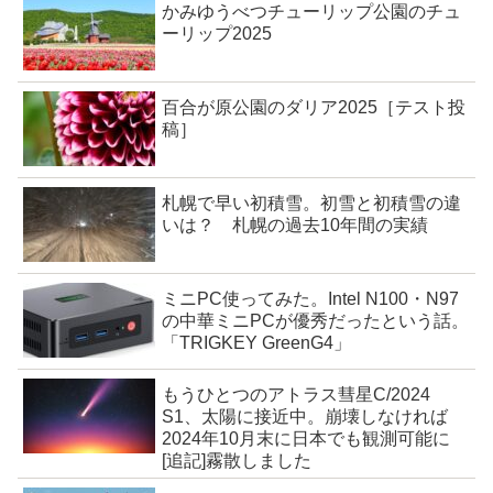
かみゆうべつチューリップ公園のチュ
ーリップ2025
百合が原公園のダリア2025［テスト投
稿］
札幌で早い初積雪。初雪と初積雪の違
いは？ 札幌の過去10年間の実績
ミニPC使ってみた。Intel N100・N97
の中華ミニPCが優秀だったという話。
「TRIGKEY GreenG4」
もうひとつのアトラス彗星C/2024
S1、太陽に接近中。崩壊しなければ
2024年10月末に日本でも観測可能に
[追記]霧散しました