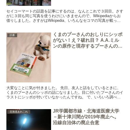
セイコーマートの話題を記事にするのは、なんとこれで３回目。さす
がに３回も同じ写真を使うわけにいきませんので、Wikipediaからお
借りしました。さすがはWikipedia、いろんなセコマの写真が載って
おりましたが、写真的に構図が良かったら...
くまのプーさんのおしりにシッポ
読書
がない！え？破れ目？ A.A.ミル
ンの原作と現存するプーさんのモ
デル
大変なことに気が付きました。 先日、友人と話をしているときに、
くまのプーさんのシッポの話になりました。目に付いたプーさんのイ
ラストにシッポが付いていなかったんですね。 で、いろいろ調べて
みたのですが、やっぱりどのプーさんイラストにもシッポが...
JR学園都市線・北海道医療大学
北海道あれこれ
－新十津川間が2019年廃止へ。
沿線自治体の廃止合意