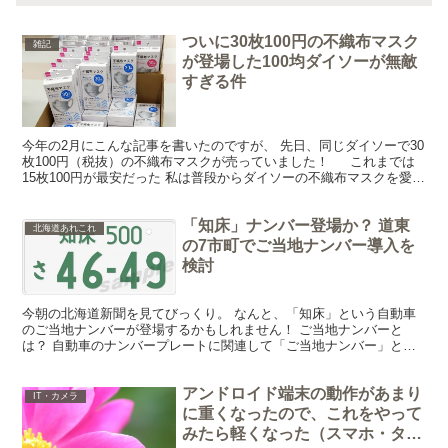
ついに30枚100円の不織布マスク
雑記
が登場した100均ダイソーが無敵
すぎる件
今年の2月にこんな記事を書いたのですが、 先日、同じダイソーで30
枚100円（税抜）の不織布マスクが売っていました！ これまでは
15枚100円が最安だった 私は普段からダイソーの不織布マスクを愛用
しているのですが、現在使用しているのはこ...
「知床」ナンバー登場か？ 道東
北海道あれこれ
の7市町でご当地ナンバー導入を
検討
今朝の北海道新聞を見てびっくり。 なんと、「知床」という自動車
のご当地ナンバーが登場するかもしれません！ ご当地ナンバーと
は？ 自動車のナンバープレートに関連して「ご当地ナンバー」とい
う制度があるのをご存じでしょうか？ 通常、自動車のナンバ...
アンドロイド端末の動作があまり
IT・カメラ
に重くなったので、これをやって
みたら軽くなった（スマホ・タブ