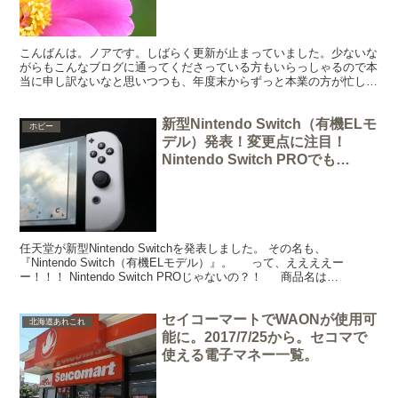
レット）
こんばんは。ノアです。しばらく更新が止まっていました。少ないな
がらもこんなブログに通ってくださっている方もいらっしゃるので本
当に申し訳ないなと思いつつも、年度末からずっと本業の方が忙しく
て、こちらまで手が回りませんでした。ごめんなさい。 久...
新型Nintendo Switch（有機ELモ
ホビー
デル）発表！変更点に注目！
Nintendo Switch PROでも
Switch2でもSwitch Uでもなかっ
た。
任天堂が新型Nintendo Switchを発表しました。 その名も、
『Nintendo Switch（有機ELモデル）』。 って、ええええー
ー！！！ Nintendo Switch PROじゃないの？！ 商品名は
「Nintendo...
セイコーマートでWAONが使用可
北海道あれこれ
能に。2017/7/25から。セコマで
使える電子マネー一覧。