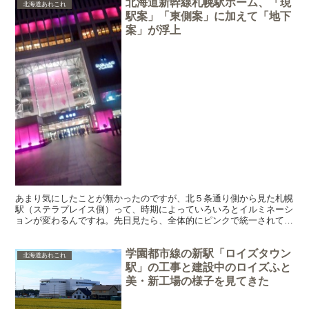
北海道新幹線札幌駅ホーム、「現
北海道あれこれ
駅案」「東側案」に加えて「地下
案」が浮上
あまり気にしたことが無かったのですが、北５条通り側から見た札幌
駅（ステラプレイス側）って、時期によっていろいろとイルミネーシ
ョンが変わるんですね。先日見たら、全体的にピンクで統一されてい
てキレイでした。（スマホ撮影なので、画質が荒いです。ご...
学園都市線の新駅「ロイズタウン
北海道あれこれ
駅」の工事と建設中のロイズふと
美・新工場の様子を見てきた