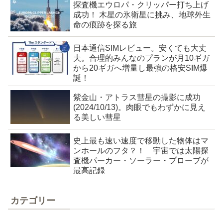
探査機エウロパ・クリッパー打ち上げ
成功！ 木星の氷衛星に挑み、地球外生
命の痕跡を探る旅
日本通信SIMレビュー。安くても大丈
夫。合理的みんなのプランが月10ギガ
から20ギガへ増量し最強の格安SIM爆
誕！
紫金山・アトラス彗星の撮影に成功
(2024/10/13)。肉眼でもわずかに見え
る美しい彗星
史上最も速い速度で移動した物体はマ
ンホールのフタ？！ 宇宙では太陽探
査機パーカー・ソーラー・プローブが
最高記録
カテゴリー