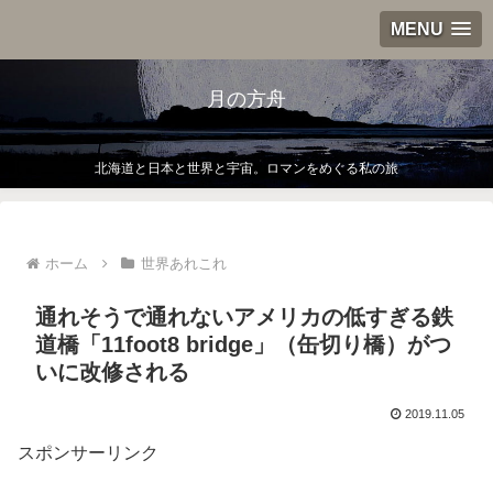
MENU
月の方舟
北海道と日本と世界と宇宙。ロマンをめぐる私の旅
ホーム
世界あれこれ
通れそうで通れないアメリカの低すぎる鉄
道橋「11foot8 bridge」（缶切り橋）がつ
いに改修される
2019.11.05
スポンサーリンク