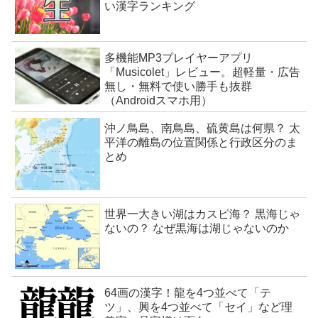
い漢字ランキング
多機能MP3プレイヤーアプリ
「Musicolet」レビュー。超軽量・広告
無し・無料で使い勝手も抜群
（Androidスマホ用）
沖ノ鳥島、南鳥島、硫黄島は何県？ 太
平洋の離島の位置関係と行政区分のま
とめ
世界一大きい湖はカスピ海？ 黒海じゃ
ないの？ なぜ黒海は湖じゃないのか
64画の漢字！龍を4つ並べて「テ
ツ」、興を4つ並べて「セイ」など理