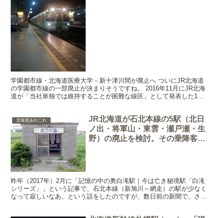
学園都市線・北海道医療大学－新十津川間が廃止へ ついにJR北海道
の学園都市線の一部廃止が決まりそうですね。 2016年11月にJR北海
道が「当社単独では維持することが困難な線区」として発表した10
路線13区間のうちの１つ、学園都市線の北海道...
JR北海道が石北本線の5駅（北日
北海道あれこれ
ノ出・将軍山・東雲・瀬戸瀬・生
野）の廃止を検討。その乗降客数
と駅舎の画像
昨年（2017年）2月に「記憶の中の奥白滝駅｜今は亡き秘境駅「白滝
シリーズ」」という記事で、石北本線（新旭川～網走）の駅が少なく
なって寂しいなあ、という話をしたのですが、数日前の新聞で、さら
に石北本線の駅を廃止しようとしていることがわかりま...