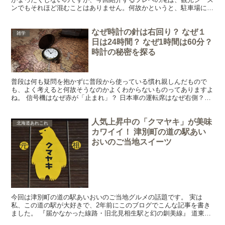
ンでもそれほど混むことはありません。何故かというと、駐車場にク
ルマを駐めてから、20分ぐらい歩かなければならないから...
なぜ時計の針は右回り？ なぜ１
雑学
日は24時間？ なぜ1時間は60分？
時計の秘密を探る
普段は何も疑問を抱かずに普段から使っている慣れ親しんだもので
も、よく考えると何故そうなのかよくわからないものってありますよ
ね。 信号機はなぜ赤が「止まれ」？ 日本車の運転席はなぜ右側？？
今回は、日常に潜むそんな些細な疑問の中から、時計にま...
人気上昇中の「クマヤキ」が美味
北海道あれこれ
カワイイ！ 津別町の道の駅あい
おいのご当地スイーツ
今回は津別町の道の駅あいおいのご当地グルメの話題です。 実は
私、この道の駅が大好きで、2年前にこのブログでこんな記事を書き
ました。 『届かなかった線路・旧北見相生駅と幻の釧美線』 道東・
美幌町から阿寒湖方面に向かった先に旧国鉄相生線の終着駅...