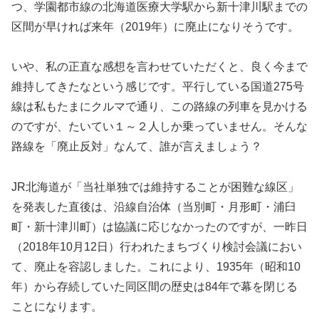
つ、学園都市線の北海道医療大学駅から新十津川駅までの
区間が早ければ来年（2019年）に廃止になりそうです。
いや、私の正直な感想を言わせていただくと、良く今まで
維持してきたなという感じです。平行している国道275号
線は私もたまにクルマで通り、この路線の列車を見かける
のですが、たいてい１～２人しか乗っていません。そんな
路線を「廃止反対」なんて、誰が言えましょう？
JR北海道が「当社単独では維持することが困難な線区」
を発表した直後は、沿線自治体（当別町・月形町・浦臼
町・新十津川町）は協議に応じなかったのですが、一昨日
（2018年10月12日）行われたまちづくり検討会議におい
て、廃止を容認しました。これにより、1935年（昭和10
年）から存続していた同区間の歴史は84年で幕を閉じる
ことになります。