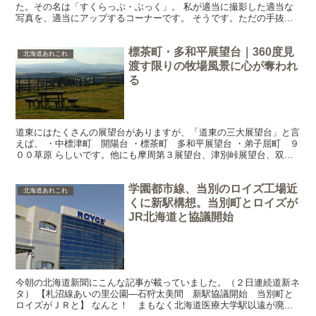
た。その名は「すくらっぷ・ぶっく」。 私が適当に撮影した適当な
写真を、適当にアップするコーナーです。 そうです。ただの手抜き
です（ぉぃ） ※2017/2/7追記 「すくらっぷ・...
標茶町・多和平展望台｜360度見
北海道あれこれ
渡す限りの牧場風景に心が奪われ
る
道東にはたくさんの展望台がありますが、「道東の三大展望台」と言
えば、 ・中標津町 開陽台 ・標茶町 多和平展望台 ・弟子屈町 ９
００草原 らしいです。他にも摩周第３展望台、津別峠展望台、双湖
台あたりも素晴らしい風景が堪能できるのですが、この...
学園都市線、当別のロイズ工場近
北海道あれこれ
くに新駅構想。当別町とロイズが
JR北海道と協議開始
今朝の北海道新聞にこんな記事が載っていました。（２日連続道新ネ
タ） 【札沼線あいの里公園―石狩太美間 新駅協議開始 当別町と
ロイズがＪＲと】 なんと！ まもなく北海道医療大学駅以遠が廃止