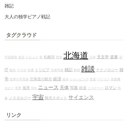
雑記
大人の独学ピアノ戦記
タグクラウド
北海道
天文学
道東
札幌市
宇宙開発
道北
レビュー
島
歴史
日本
花
雑談
IT
雑記
雑
トリビア
テクノロジー
観光
スマホ
交通
天体写真
動画
学
経済
北海道の観光
世界の不思議
道央
ショッピング
音楽
パソコン
探査機
ニュース
天体
写真
ロマン
風景
鉄道
ホビー
世界
80's
ミステリー
気
宇宙
サイエンス
ノスタルジー
観光スポット
象
リンク