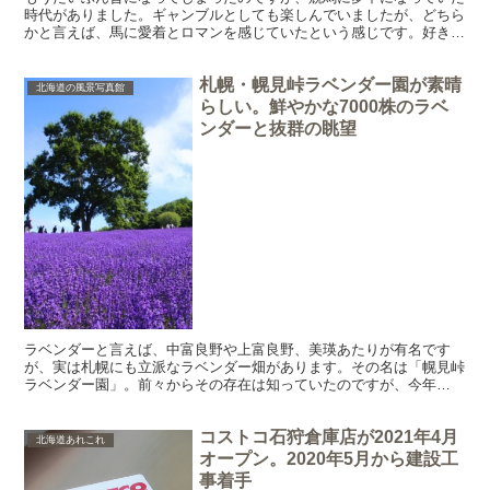
時代がありました。ギャンブルとしても楽しんでいましたが、どちら
かと言えば、馬に愛着とロマンを感じていたという感じです。好きに
なった馬をとことん追いかけたり、その兄弟や子供を応援し...
札幌・幌見峠ラベンダー園が素晴
北海道の風景写真館
らしい。鮮やかな7000株のラベ
ンダーと抜群の眺望
ラベンダーと言えば、中富良野や上富良野、美瑛あたりが有名です
が、実は札幌にも立派なラベンダー畑があります。その名は「幌見峠
ラベンダー園」。前々からその存在は知っていたのですが、今年
（2020年）7月24日、初めて訪れることができました。今回...
コストコ石狩倉庫店が2021年4月
北海道あれこれ
オープン。2020年5月から建設工
事着手