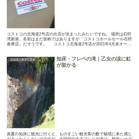
コストコの北海道2号店の出店が決まったみたいですね。 場所は石狩
湾新港、名前はまだ仮称ではありますが「コストコホールセール石狩
倉庫店」だそうです。 コストコ北海道2号店が2021年4月末オープ
ン 昨年の年末にこのブログで「コストコ北海道...
知床・フレペの滝｜乙女の涙に虹
北海道の風景写真館
が架かる
真夏の知床に観光に行くと、ものすごい観光客の数で秘境に来た感じ
がまったくしないのですが、今回紹介するフレペの滝は、観光シーズ