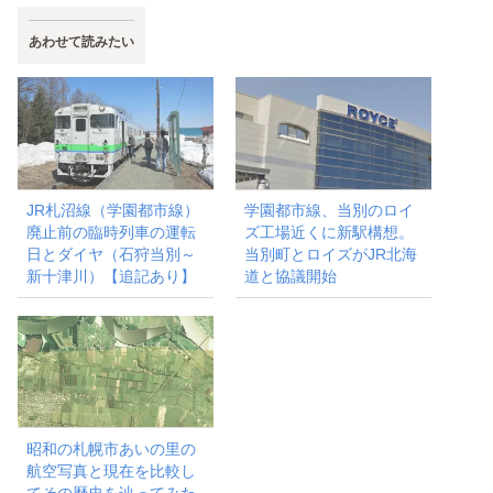
あわせて読みたい
JR札沼線（学園都市線）
学園都市線、当別のロイ
廃止前の臨時列車の運転
ズ工場近くに新駅構想。
日とダイヤ（石狩当別～
当別町とロイズがJR北海
新十津川）【追記あり】
道と協議開始
昭和の札幌市あいの里の
航空写真と現在を比較し
てその歴史を辿ってみた