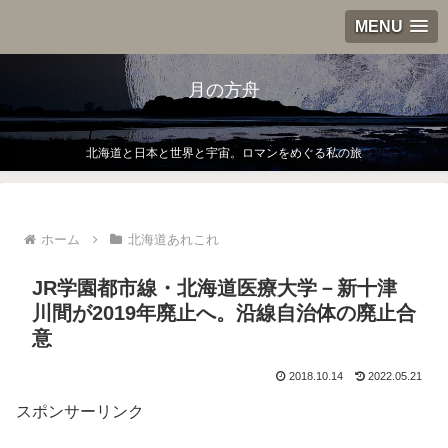
MENU
月の方舟
北海道と日本と世界と宇宙。ロマンをめぐる私の旅
ホーム
北海道あれこれ
JR学園都市線・北海道医療大学－新十津
川間が2019年廃止へ。沿線自治体の廃止合
意
2018.10.14
2022.05.21
スポンサーリンク