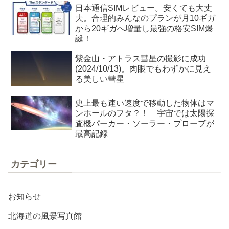
日本通信SIMレビュー。安くても大丈
夫。合理的みんなのプランが月10ギガ
から20ギガへ増量し最強の格安SIM爆
誕！
紫金山・アトラス彗星の撮影に成功
(2024/10/13)。肉眼でもわずかに見え
る美しい彗星
史上最も速い速度で移動した物体はマ
ンホールのフタ？！ 宇宙では太陽探
査機パーカー・ソーラー・プローブが
最高記録
カテゴリー
お知らせ
北海道の風景写真館