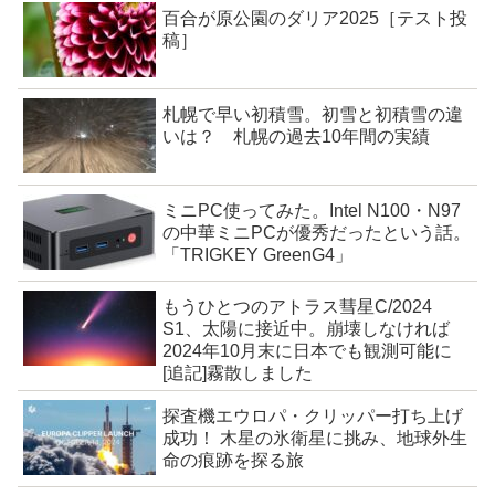
百合が原公園のダリア2025［テスト投
稿］
札幌で早い初積雪。初雪と初積雪の違
いは？ 札幌の過去10年間の実績
ミニPC使ってみた。Intel N100・N97
の中華ミニPCが優秀だったという話。
「TRIGKEY GreenG4」
もうひとつのアトラス彗星C/2024
S1、太陽に接近中。崩壊しなければ
2024年10月末に日本でも観測可能に
[追記]霧散しました
探査機エウロパ・クリッパー打ち上げ
成功！ 木星の氷衛星に挑み、地球外生
命の痕跡を探る旅